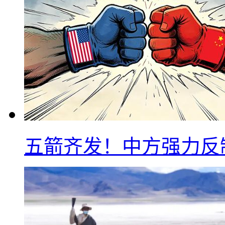
五箭齐发！中方强力反