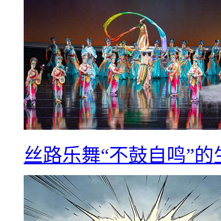
丝路乐舞“不鼓自鸣”