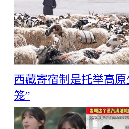
西藏寄宿制是托举高原
笼”