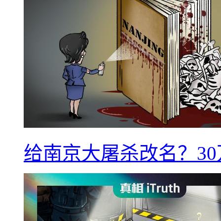
给南京大屠杀改名？3