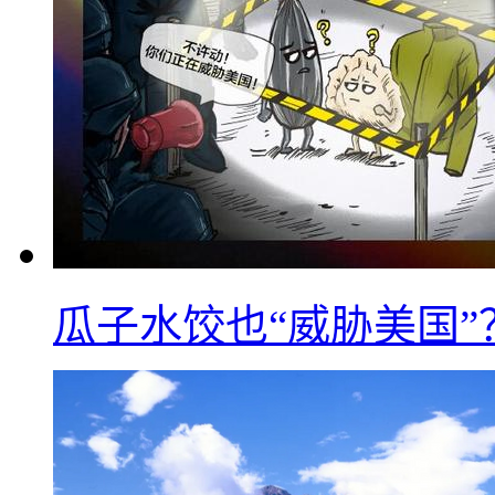
瓜子水饺也“威胁美国”