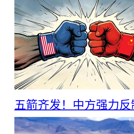
五箭齐发！中方强力反