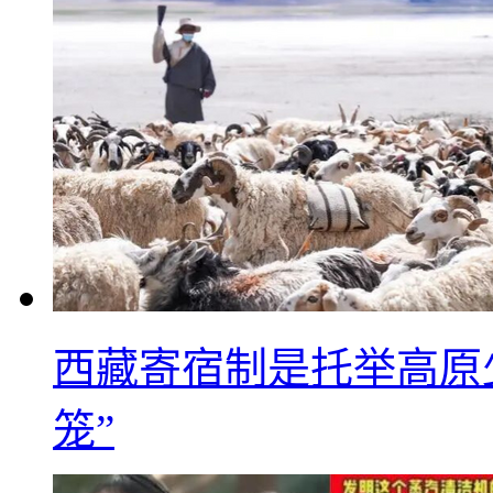
西藏寄宿制是托举高原
笼”