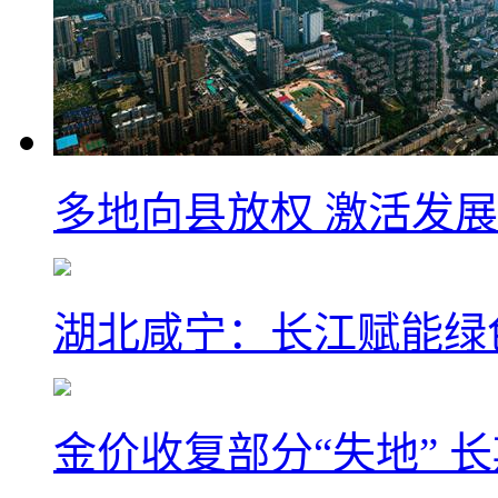
多地向县放权 激活发
湖北咸宁：长江赋能绿
金价收复部分“失地” 