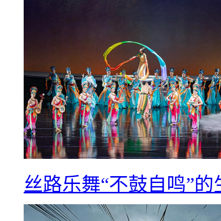
丝路乐舞“不鼓自鸣”