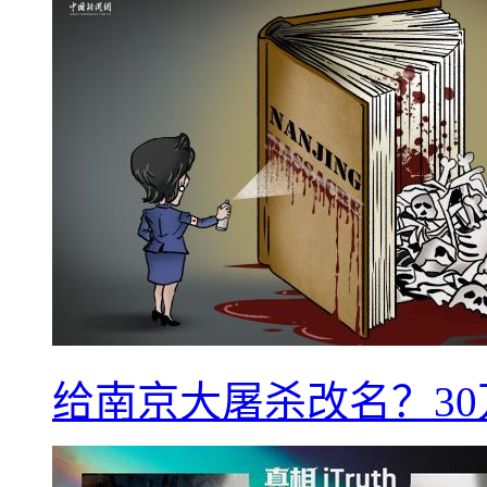
给南京大屠杀改名？3