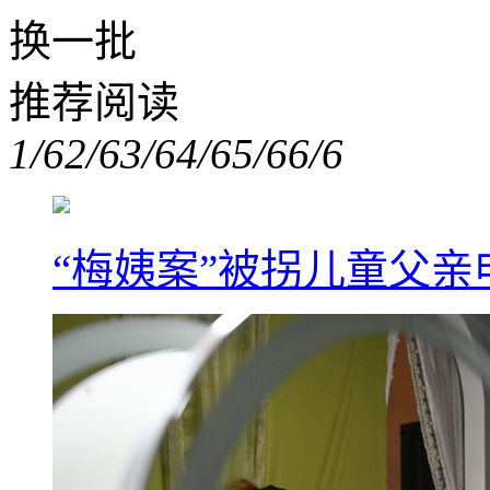
换一批
推荐阅读
1/6
2/6
3/6
4/6
5/6
6/6
“梅姨案”被拐儿童父