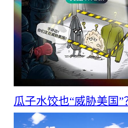
瓜子水饺也“威胁美国”