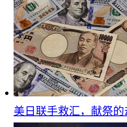
美日联手救汇，献祭的