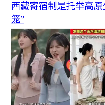
西藏寄宿制是托举高原
笼”