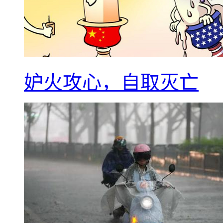
妒火攻心，自取灭亡