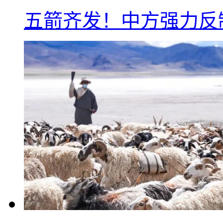
五箭齐发！中方强力反