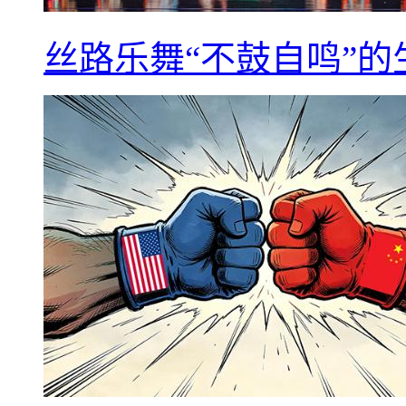
丝路乐舞“不鼓自鸣”