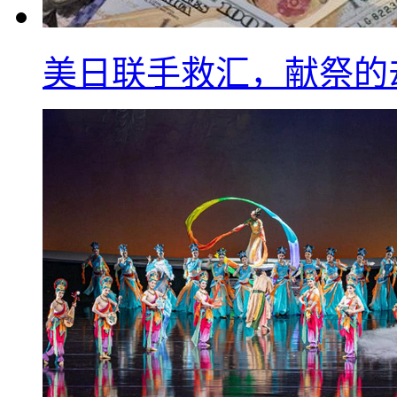
美日联手救汇，献祭的