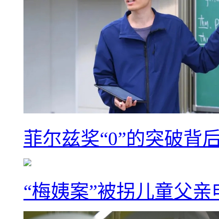
菲尔兹奖“0”的突破背
“梅姨案”被拐儿童父