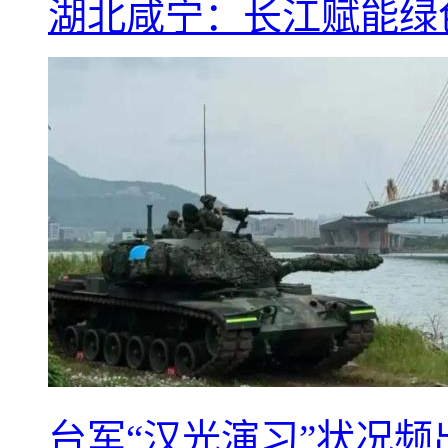
湖北咸宁：长江赋能绿
台军“汉光演习”状况频