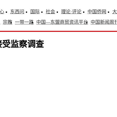
心
东西问
国际
社会
理论·评论
中国侨网
大
识
宗教
一带一路
中国—东盟商贸资讯平台
中国新闻周
接受监察调查