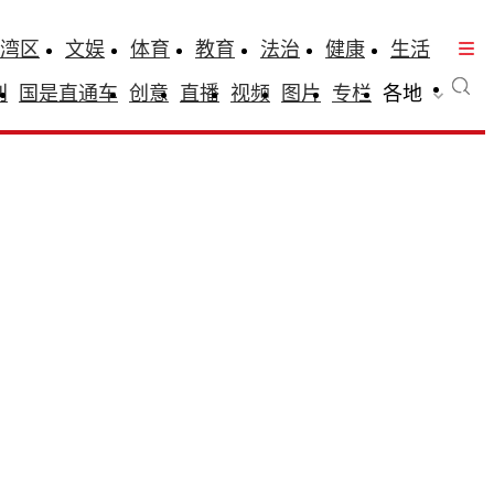
湾区
文娱
体育
教育
法治
健康
生活
刊
国是直通车
创意
直播
视频
图片
专栏
各地