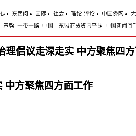
心
东西问
国际
社会
理论·评论
中国侨网
大
识
宗教
一带一路
中国—东盟商贸资讯平台
中国新闻周
治理倡议走深走实 中方聚焦四方
 中方聚焦四方面工作