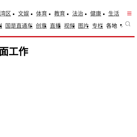
湾区
文娱
体育
教育
法治
健康
生活
刊
国是直通车
创意
直播
视频
图片
专栏
各地
面工作