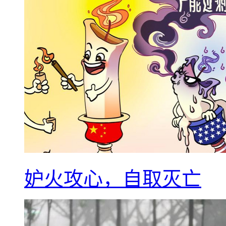
妒火攻心，自取灭亡