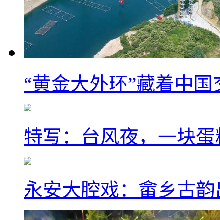
“黄金大外环”藏着中
特写：台风夜，一块蛋
永安大腔戏：畲乡古韵