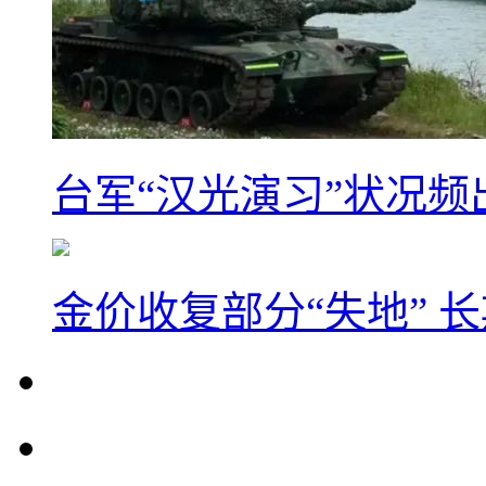
台军“汉光演习”状况频
金价收复部分“失地” 