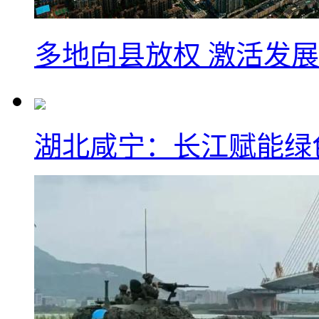
多地向县放权 激活发
湖北咸宁：长江赋能绿