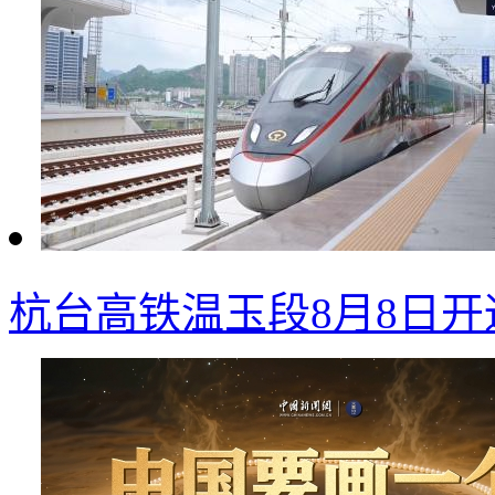
杭台高铁温玉段8月8日开