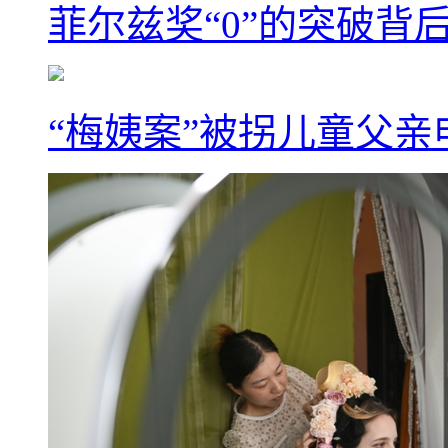
菲尔兹奖“0”的突破背
“梅姨案”被拐儿童父