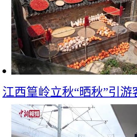
江西篁岭立秋“晒秋”引游