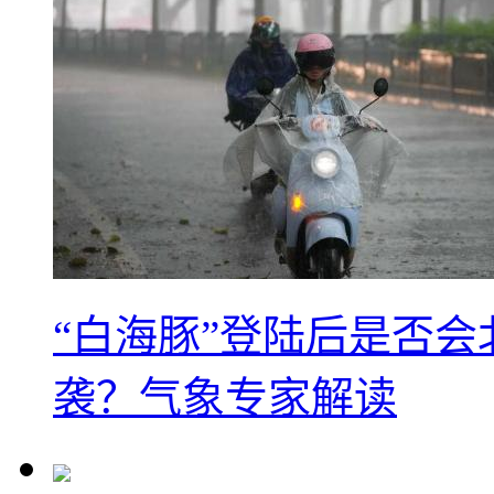
“白海豚”登陆后是否会
袭？气象专家解读