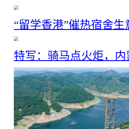
“留学香港”催热宿舍生
特写：骑马点火炬，内