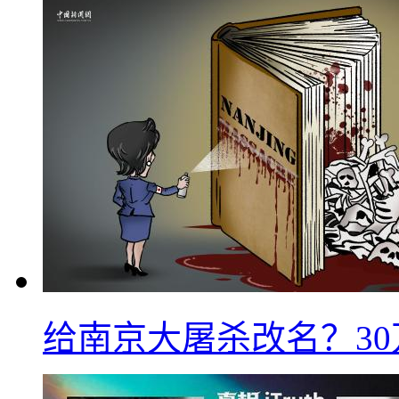
给南京大屠杀改名？3