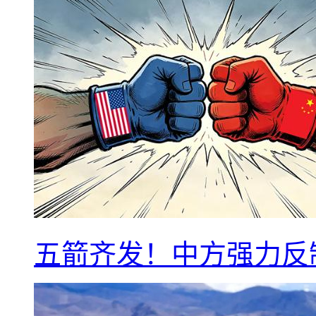
五箭齐发！中方强力反