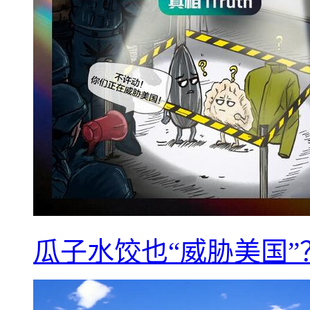
瓜子水饺也“威胁美国”