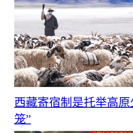
西藏寄宿制是托举高原
笼”