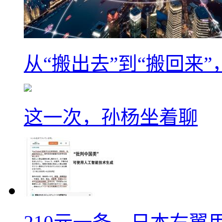
从“搬出去”到“搬回来
这一次，孙杨坐着聊