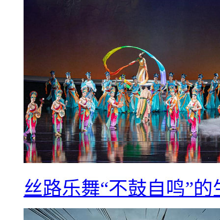
丝路乐舞“不鼓自鸣”