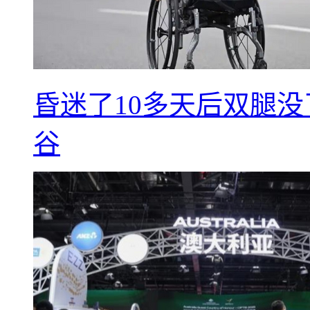
昏迷了10多天后双腿没
谷