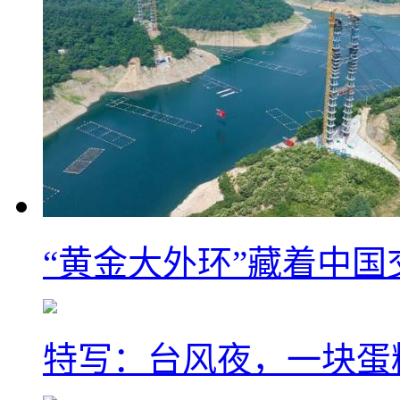
“黄金大外环”藏着中
特写：台风夜，一块蛋