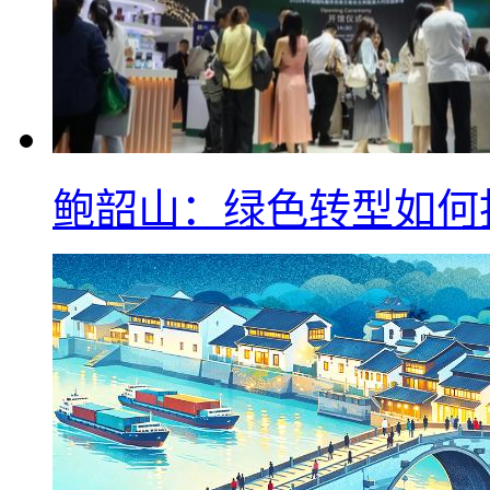
鲍韶山：绿色转型如何