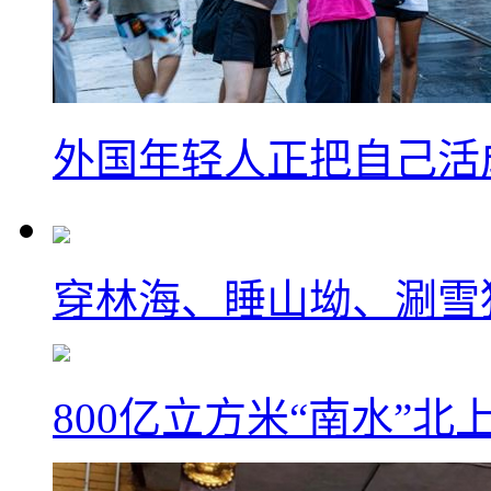
外国年轻人正把自己活成
穿林海、睡山坳、涮雪
800亿立方米“南水”北