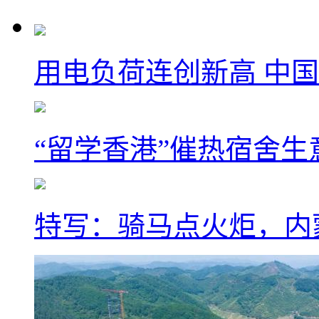
用电负荷连创新高 中国
“留学香港”催热宿舍生
特写：骑马点火炬，内