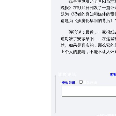
该事件也引起了阜阳当地媒
晚报》在5月2日刊发了一篇评
题为《记者的良知和媒体的责
篇题为《妖魔化阜阳的背后》
评论说：最近，一家报纸22
道对准了安徽阜阳……在这些
然。如果是真实的，那么它的
上个人的臆猜，不能不让人怀疑
请 您 评 论
查看
/
匿名评论
登录
注册