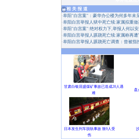
本评论观点只代表网
相 关 报 道
·
阜阳"白宫案"：豪华办公楼为何多年未
·
阜阳白宫举报人狱中死亡续:家属拟重做
·
阜阳"白宫案":绝对权力下,举报人何以安
·
阜阳白宫举报人蹊跷死亡续:家属称再遭
·
阜阳白宫举报人蹊跷死亡调查：曾被指
甘肃白银屈盛煤矿事故已造成20人遇
盘
难
日本发生列车脱轨事故 致9人受
伤