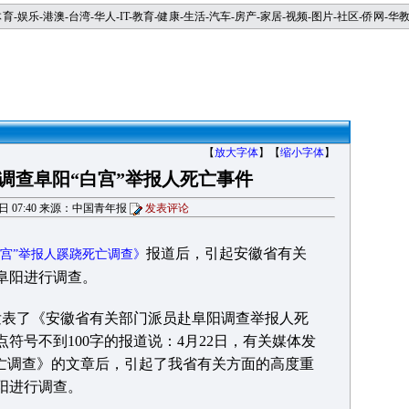
体育
-
娱乐
-
港澳
-
台湾
-
华人
-
IT
-
教育
-
健康
-
生活
-
汽车
-
房产
-
家居
-
视频
-
图片
-
社区
-
侨网
-
华
【
放大字体
】【
缩小字体
】
调查阜阳“白宫”举报人死亡事件
07日 07:40 来源：中国青年报
发表评论
报道后，引起安徽省有关
白宫”举报人蹊跷死亡调查》
阜阳进行调查。
表了《安徽省有关部门派员赴阜阳调查举报人死
符号不到100字的报道说：4月22日，有关媒体发
死亡调查》的文章后，引起了我省有关方面的高度重
阳进行调查。