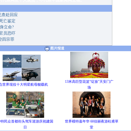
友个人观点，不代表中国新闻网立场。
见查处回应
死亡鉴定
身立命?
官员恐吓
控四宗罪
图片报道
13米高巨型花篮“绽放”天安门广
点世界现役十大明星航母舰载机
场
沙特民众首都街头驾车巡游庆祝建国
世界模特嘉年华 60佳丽夜游杜甫草
日
堂