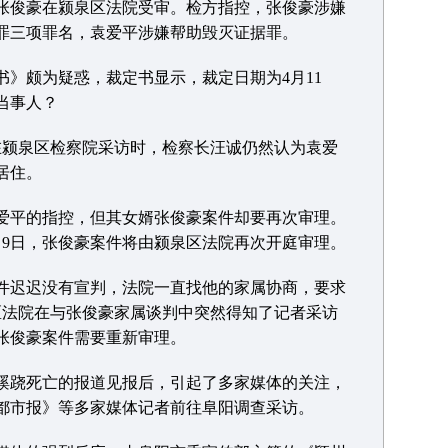
俊豪在颍泉区法院受审。检方指控，张俊豪涉嫌
罪三项罪名，袁爱平涉嫌帮助毁灭证据罪。
颇为疑惑，裁定书显示，裁定日期为4月11
当事人？
颍泉区检察院采访时，检察长汪诚仍然认为袁爱
居住。
平的指控，但其女婿张俊豪案件却要再次审理。
月9日，张俊豪案件将由颍泉区法院再次开庭审理。
迟迟没有宣判，法院一直找他的家属协商，要求
泉区法院在与张俊豪家属谈判中突然得知了记者采访
张俊豪案件需要重新审理。
跷死亡的报道见报后，引起了多家媒体的关注，
都市报》等多家媒体记者前往阜阳调查采访。