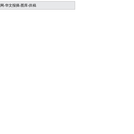
教网
-
华文报摘
-
图库
-
供稿