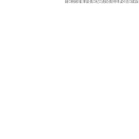
鏈粡鎺堟潈绂佹杞浇銆佹憳缂栥€佸