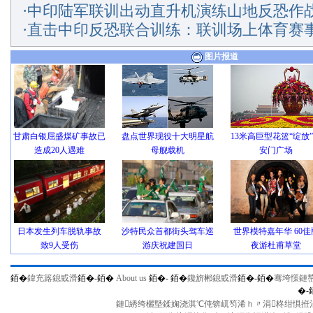
·
中印陆军联训出动直升机演练山地反恐作战
·
直击中印反恐联合训练：联训场上体育赛
图片报道
甘肃白银屈盛煤矿事故已
盘点世界现役十大明星航
13米高巨型花篮“绽放
造成20人遇难
母舰载机
安门广场
日本发生列车脱轨事故
沙特民众首都街头驾车巡
世界模特嘉年华 60佳
致9人受伤
游庆祝建国日
夜游杜甫草堂
銆�
鍏充簬鎴戜滑
銆�-
銆�
About us
銆�-
銆�
鑱旂郴鎴戜滑
銆�-
銆�
骞垮憡鏈
�-
鏈綉绔欐墍鍒婅浇淇℃伅锛屼笉浠ｈ〃涓柊绀惧拰涓