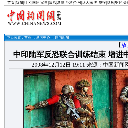
首页
|
新闻
|
社区
|
国际
|
军事
|
法治
|
港澳
|
台湾
|
侨网
|
华人
|
侨界
|
华报
|
华教
|
财经
|
金
本页位置：
首页
→
新闻中心
→
国内新闻
【
放
中印陆军反恐联合训练结束 增进
2008年12月12日 19:11 来源：中国新闻