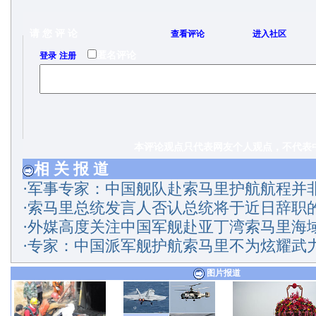
请 您 评 论
查看评论
进入社区
/
匿名评论
登录
注册
本评论观点只代表网友个人观点，不代表中
相 关 报 道
·
军事专家：中国舰队赴索马里护航航程并
·
索马里总统发言人否认总统将于近日辞职
·
外媒高度关注中国军舰赴亚丁湾索马里海
·
专家：中国派军舰护航索马里不为炫耀武
图片报道