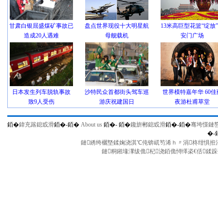
甘肃白银屈盛煤矿事故已
盘点世界现役十大明星航
13米高巨型花篮“绽放
造成20人遇难
母舰载机
安门广场
日本发生列车脱轨事故
沙特民众首都街头驾车巡
世界模特嘉年华 60佳
致9人受伤
游庆祝建国日
夜游杜甫草堂
銆�
鍏充簬鎴戜滑
銆�-
銆�
About us
銆�-
銆�
鑱旂郴鎴戜滑
銆�-
銆�
骞垮憡鏈
�-
鏈綉绔欐墍鍒婅浇淇℃伅锛屼笉浠ｈ〃涓柊绀惧拰涓
鏈粡鎺堟潈绂佹杞浇銆佹憳缂栥€佸