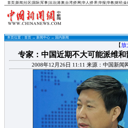
首页
|
新闻
|
社区
|
国际
|
军事
|
法治
|
港澳
|
台湾
|
侨网
|
华人
|
侨界
|
华报
|
华教
|
财经
|
金
本页位置：
首页
→
新闻中心
→
国内新闻
【
放
专家：中国近期不大可能派维和
2008年12月26日 11:11 来源：中国新闻