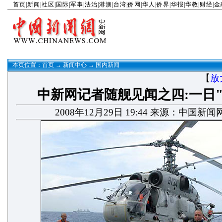
首页
|
新闻
|
社区
|
国际
|
军事
|
法治
|
港澳
|
台湾
|
侨网
|
华人
|
侨界
|
华报
|
华教
|
财经
|
金
本页位置：
首页
→
新闻中心
→
国内新闻
【
放
中新网记者随舰见闻之四:一日"
2008年12月29日 19:44 来源：中国新闻