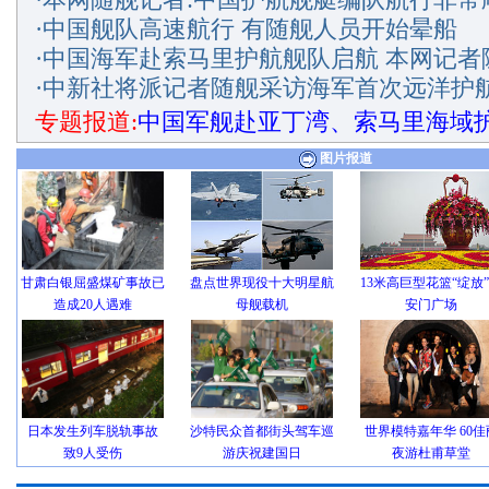
·
中国舰队高速航行 有随舰人员开始晕船
·
中国海军赴索马里护航舰队启航 本网记者
·
中新社将派记者随舰采访海军首次远洋护
专题报道:
中国军舰赴亚丁湾、索马里海域
图片报道
甘肃白银屈盛煤矿事故已
盘点世界现役十大明星航
13米高巨型花篮“绽放
造成20人遇难
母舰载机
安门广场
日本发生列车脱轨事故
沙特民众首都街头驾车巡
世界模特嘉年华 60佳
致9人受伤
游庆祝建国日
夜游杜甫草堂