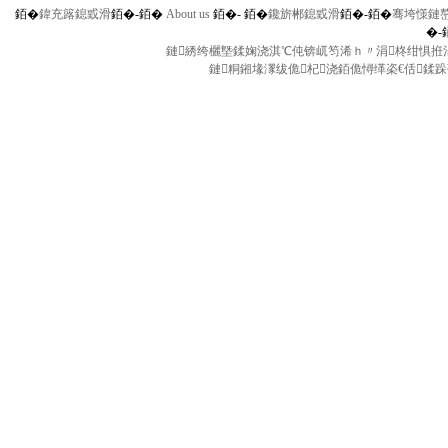
銆�
鍏充簬鎴戜滑
銆�-
銆�
About us
銆�-
銆�
鑱旂郴鎴戜滑
銆�-
銆�
骞垮憡鏈
�-
鏈綉绔欐墍鍒婅浇淇℃伅锛屼笉浠ｈ〃涓柊绀惧拰涓
鏈粡鎺堟潈绂佹杞浇銆佹憳缂栥€佸