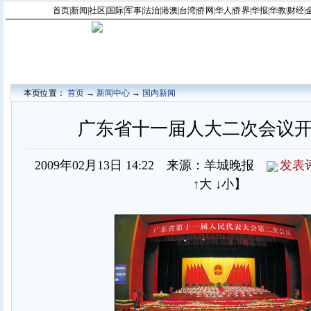
首页
|
新闻
|
社区
|
国际
|
军事
|
法治
|
港澳
|
台湾
|
侨网
|
华人
|
侨界
|
华报
|
华教
|
财经
|
本页位置：
首页
→
新闻中心
→
国内新闻
广东省十一届人大二次会议开幕
2009年02月13日 14:22 来源：羊城晚报
发表
↑大
↓小
】