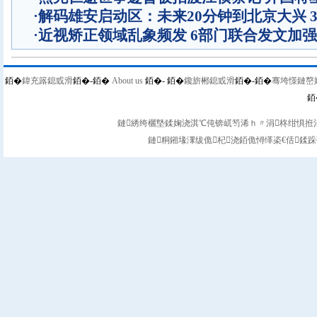
·
解码雄安启动区：未来20分钟到北京大兴 
·
近视矫正领域乱象频发 6部门联合发文加
銆�
鍏充簬鎴戜滑
銆�-
銆�
About us
銆�-
銆�
鑱旂郴鎴戜滑
銆�-
銆�
骞垮憡鏈嶅
銆
鏈綉绔欐墍鍒婅浇淇℃伅锛屼笉浠ｈ〃涓柊绀惧拰涓
鏈粡鎺堟潈绂佹杞浇銆佹憳缂栥€佸