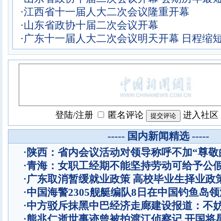
·
江西省十一届人大二次会议隆重开幕
·
山东省政协十届二次会议开幕
·
广东十一届人大二次会议明天开幕 日程缩
登陆
/
注册
匿名评论
进入社区
----- 国内新闻精选 -----
·
陕西：省内会议活动对领导称呼不加“尊敬
·
青海：女职工经期不能坚持劳动可给予公
·
广东取消暂缓就业政策 高校毕业生择业政
·
中国海警2305舰艇编队8日在中国钓鱼岛
·
中方驳斥抹黑中巴经济走廊建设报道：不
·
熊兆仁逝世事迹曾被拍渡江侦察记
开国将