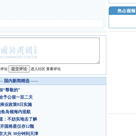
名评论
进入社区
查看评论
--- 国内新闻精选 -----
“尊敬的”
给予公假一至二天
择业政策8日实施
钓鱼岛领海内巡航
道：不妨实地去了解
开国将星仅存12颗
大兴 30分钟到天津