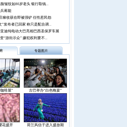
脸皱纹如80岁老头 银行取钱...
老兵蒋能
亩庄稼收获在即被强铲 任性惹民怨
”发布者已回家 称只是配合调...
比亚迪纯电动大巴亮相巴西圣保罗车展
变“游街示众” 嫌犯权利要不...
片
专题图片
空咖啡屋”
古巴举办“白色晚宴”
樱花盛开
荷兰风信子进入盛放期