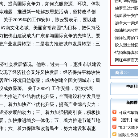
·
历时3年跨越
构、提高国际竞争力，如何克服资源、环境、体制
·
佛罗里达州国
等难题，推进新一轮解放思想活动，坚持改革创
·
福原爱平安产
关于2009年的工作安排，陈云贤表示，要以建
·
加拿大一柴犬
、岭南文化名城、美丽富裕家园”为目标，把保持经
·
加油枪未收司
力把佛山建设成为广东参与国际竞争的先锋队。要
·
漂洋过海的“
推进产业发展转型；二是着力推进城市发展转型；三
·
胶东烈士陵
·
结婚率降离婚
·
网红年薪百万
济社会发展情况。他称，过去一年，惠州市以建设
，实现了经济社会又好又快发展：经济保持平稳较快
商讯 >>
居宜业环境日益彰显；成功创建全国文明城市；民
中新社
成效显著。 关于2009年工作安排，李汝求表
全力推进产业结构优化升级，全面建设科学发展惠
新闻排
一、着力加快产业优化升级，提高产业综合实力；
经济发展的动力；三、着力加强招商引资，积极扶
日系汽车前七
【图刊】铭
展，加快推进城乡一体化；五、着力推进节能节地
“9.3”大阅
作；六、着力保障和改善民生，努力建设和谐惠
国际油价凶