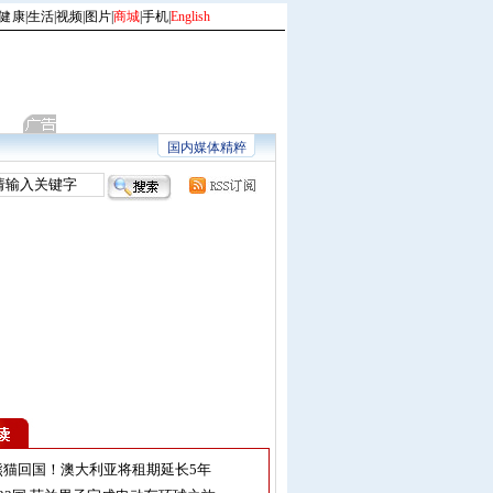
健康
|
生活
|
视频
|
图片
|
商城
|
手机
|
English
国内媒体精粹
熊猫回国！澳大利亚将租期延长5年