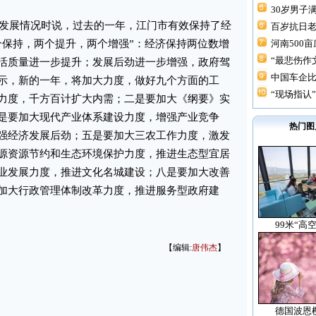
30岁男子满
发展情况时说，过去的一年，江门市有效保持了经
百岁抗日
个保持，两个提升，两个增强”：经济保持两位数增
河南500
“最悲伤作文
活质量进一步提升；发展后劲进一步增强，政府驾
中国车企
示，新的一年，将加大力度，做好九个方面的工
“现场指认”
力度，千方百计扩大内需；二是要加大《纲要》实
是要加大现代产业体系建设力度，增强产业竞争
热门图
强经济发展后劲；五是要加大三农工作力度，激发
源资源节约和生态环境保护力度，推进生态型宜居
业发展力度，推进文化名城建设；八是要加大改善
加大行政管理体制改革力度，推进服务型政府建
99米“高
【编辑:
唐伟杰
】
德国波恩