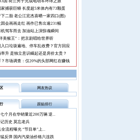
33国 荷兰男子完成电动车环球之旅
家捕获巨蟒 长度超5米体内有73颗蛋
下二胎 老公江宏杰喜晒一家四口(图)
因会画画走红 画作已售出逾231幅
机驾车而去 加油站上演惊魂瞬间
洋美猴王”：把京剧唱给世界听
园入口垃圾遍地、停车乱收费？官方回应
率升 是独立意识崛起还是房价太贵？
？市场调查：仅20%的头部网红在赚钱
区
网友热议
行
跟贴排行
个月在华销量近200万辆 逆...
记历史 莫忘老兵
兵全流程曝光 “节目单”上...
猛反弹 国内汽柴油价格六连跌