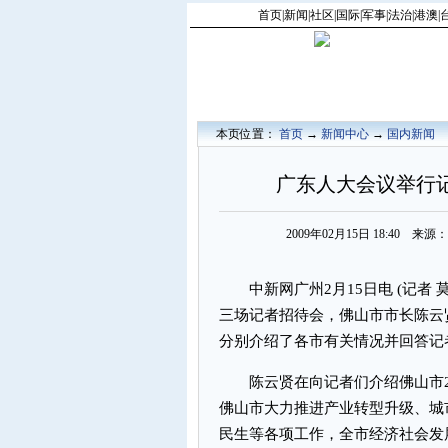
首页
|
新闻
|
社区
|
国际
|
军事
|
法治
|
港澳
|
本页位置：
首页
→
新闻中心
→
国内新闻
广东人大会议举行
2009年02月15日 18:40 
中新网广州2月15日电 (记者 
三场记者招待会，佛山市市长陈云
分别介绍了各市有关情况并回答记
陈云贤在向记者们介绍佛山市20
佛山市大力推进产业转型升级、城
民生等各项工作，全市经济社会发