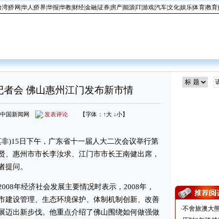
台湾
|
侨网
|
华人
|
侨界
|
华报
|
华教
|
财经
|
金融
|
证券
|
房产
|
能源
|
IT
|
游戏
|
汽车
|
文化
|
娱乐
|
体育
|
教育
|
记者会 佛山惠州江门发布新市情
来源：中国新闻网
发表评论
【字体：
↑大
↓小
】
莫非)15日下午，广东省十一届人大二次会议举行第
贤、惠州市市长李汝求、江门市市长王南健出席，
者提问。
08年经济社会发展主要情况时表示，2008年，
市建设管理、生态环境保护、体制机制创新、改善
·
不舍旅澳大
展迈出新步伐。他重点介绍了佛山围绕如何做强做