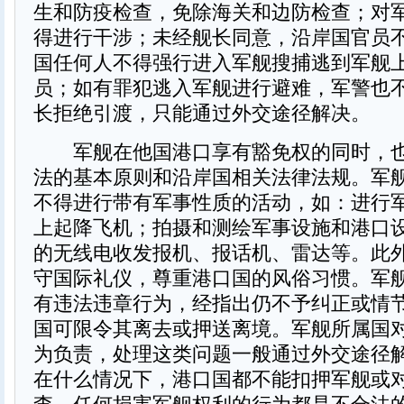
生和防疫检查，免除海关和边防检查；对
得进行干涉；未经舰长同意，沿岸国官员
国任何人不得强行进入军舰搜捕逃到军舰
员；如有罪犯逃入军舰进行避难，军警也
长拒绝引渡，只能通过外交途径解决。
军舰在他国港口享有豁免权的同时，也
法的基本原则和沿岸国相关法律法规。军
不得进行带有军事性质的活动，如：进行
上起降飞机；拍摄和测绘军事设施和港口
的无线电收发报机、报话机、雷达等。此
守国际礼仪，尊重港口国的风俗习惯。军
有违法违章行为，经指出仍不予纠正或情
国可限令其离去或押送离境。军舰所属国
为负责，处理这类问题一般通过外交途径
在什么情况下，港口国都不能扣押军舰或