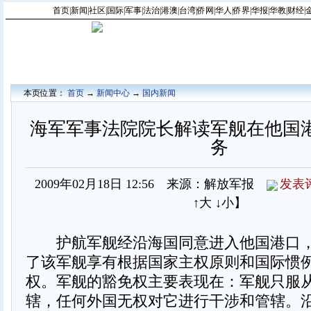
首页
|
新闻
|
社区
|
国际
|
军事
|
法治
|
港澳
|
台湾
|
侨网
|
华人
|
侨界
|
华报
|
华教
|
财经
|
本页位置：
首页
→
新闻中心
→
国内新闻
海军军事法院院长解读军舰在他国
务
2009年02月18日 12:56 来源：解放军报
发表
↑大
↓小
】
护航军舰经沿海国同意进入他国港口，
了该军舰享有根据国家主权原则和国际惯
权。军舰的豁免权主要表现在：军舰只服
辖，任何外国无权对它进行干涉和管辖。