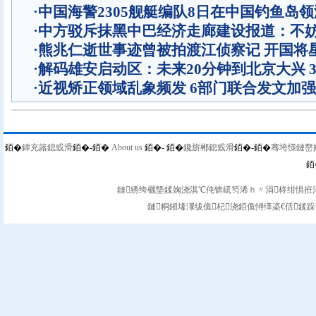
·
中国海警2305舰艇编队8日在中国钓鱼岛
·
中方驳斥抹黑中巴经济走廊建设报道：不
·
熊兆仁逝世事迹曾被拍渡江侦察记
开国将
·
解码雄安启动区：未来20分钟到北京大兴 
·
近视矫正领域乱象频发 6部门联合发文加
銆�
鍏充簬鎴戜滑
銆�-
銆�
About us
銆�-
銆�
鑱旂郴鎴戜滑
銆�-
銆�
骞垮憡鏈嶅
銆
鏈綉绔欐墍鍒婅浇淇℃伅锛屼笉浠ｈ〃涓柊绀惧拰涓
鏈粡鎺堟潈绂佹杞浇銆佹憳缂栥€佸