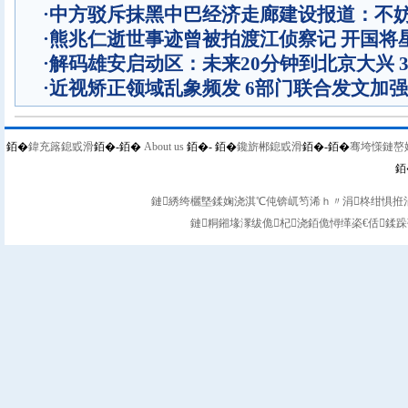
·
中方驳斥抹黑中巴经济走廊建设报道：不
·
熊兆仁逝世事迹曾被拍渡江侦察记
开国将
·
解码雄安启动区：未来20分钟到北京大兴 
·
近视矫正领域乱象频发 6部门联合发文加
銆�
鍏充簬鎴戜滑
銆�-
銆�
About us
銆�-
銆�
鑱旂郴鎴戜滑
銆�-
銆�
骞垮憡鏈嶅
銆
鏈綉绔欐墍鍒婅浇淇℃伅锛屼笉浠ｈ〃涓柊绀惧拰涓
鏈粡鎺堟潈绂佹杞浇銆佹憳缂栥€佸