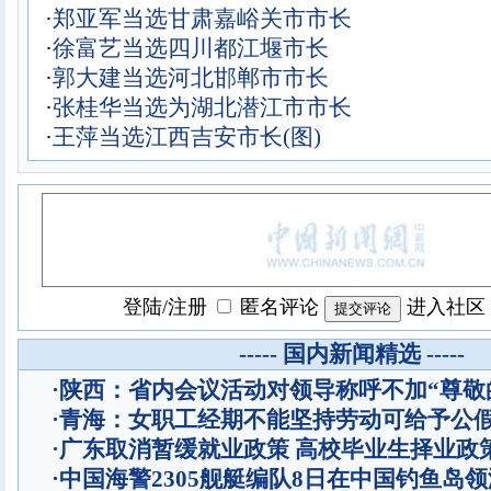
·
郑亚军当选甘肃嘉峪关市市长
·
徐富艺当选四川都江堰市长
·
郭大建当选河北邯郸市市长
·
张桂华当选为湖北潜江市市长
·
王萍当选江西吉安市长(图)
登陆
/
注册
匿名评论
进入社区
----- 国内新闻精选 -----
·
陕西：省内会议活动对领导称呼不加“尊敬
·
青海：女职工经期不能坚持劳动可给予公
·
广东取消暂缓就业政策 高校毕业生择业政
·
中国海警2305舰艇编队8日在中国钓鱼岛