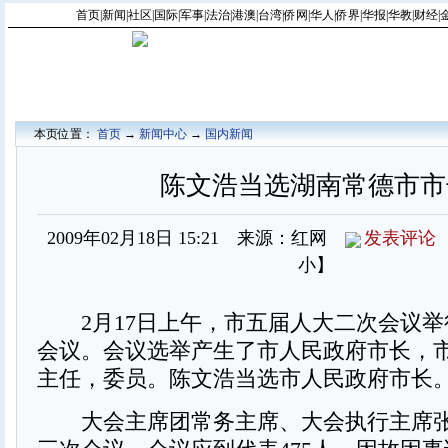
首页
|
新闻
|
社区
|
国际
|
军事
|
法治
|
港澳
|
台湾
|
侨网
|
华人
|
侨界
|
华报
|
华教
|
财经
|
本页位置：
首页
→
新闻中心
→
国内新闻
陈文浩当选湖南常德市市
2009年02月18日 15:21 来源：红网
发表评论
小
】
2月17日上午，市五届人大二次会议举
会议。会议选举产生了市人民政府市长，
主任，委员。陈文浩当选市人民政府市长
大会主席团常务主席、大会执行主席张