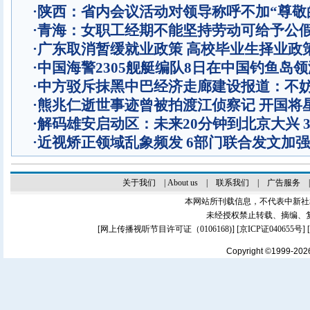
·
陕西：省内会议活动对领导称呼不加“尊敬
·
青海：女职工经期不能坚持劳动可给予公
·
广东取消暂缓就业政策 高校毕业生择业政
·
中国海警2305舰艇编队8日在中国钓鱼岛
·
中方驳斥抹黑中巴经济走廊建设报道：不
·
熊兆仁逝世事迹曾被拍渡江侦察记
开国将
·
解码雄安启动区：未来20分钟到北京大兴 
·
近视矫正领域乱象频发 6部门联合发文加
关于我们
|
About us
|
联系我们
|
广告服务
本网站所刊载信息，不代表中新社
未经授权禁止转载、摘编、
[
网上传播视听节目许可证（0106168)
] [
京ICP证040655号
]
Copyright ©1999-20