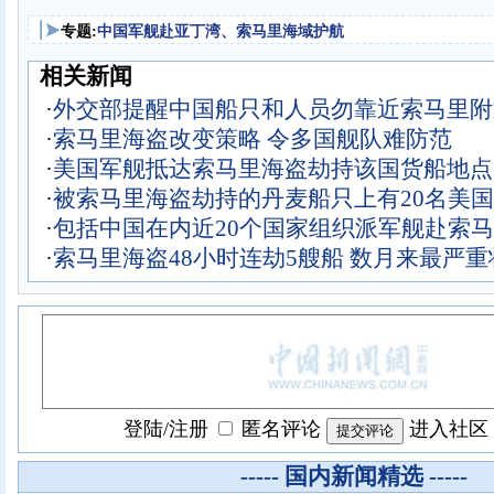
专题:
中国军舰赴亚丁湾、索马里海域护航
相关新闻
·
外交部提醒中国船只和人员勿靠近索马里附
·
索马里海盗改变策略 令多国舰队难防范
·
美国军舰抵达索马里海盗劫持该国货船地点
·
被索马里海盗劫持的丹麦船只上有20名美
·
包括中国在内近20个国家组织派军舰赴索
·
索马里海盗48小时连劫5艘船 数月来最严重
登陆
/
注册
匿名评论
进入社区
----- 国内新闻精选 -----