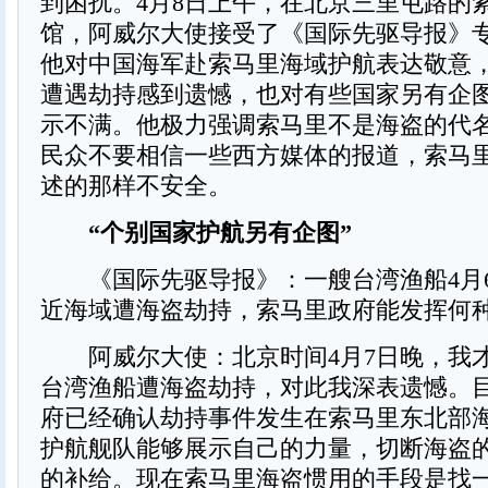
到困扰。4月8日上午，在北京三里屯路的
馆，阿威尔大使接受了《国际先驱导报》
他对中国海军赴索马里海域护航表达敬意
遭遇劫持感到遗憾，也对有些国家另有企
示不满。他极力强调索马里不是海盗的代
民众不要相信一些西方媒体的报道，索马
述的那样不安全。
“个别国家护航另有企图”
《国际先驱导报》：一艘台湾渔船4月
近海域遭海盗劫持，索马里政府能发挥何
阿威尔大使：北京时间4月7日晚，我
台湾渔船遭海盗劫持，对此我深表遗憾。
府已经确认劫持事件发生在索马里东北部
护航舰队能够展示自己的力量，切断海盗
的补给。现在索马里海盗惯用的手段是找