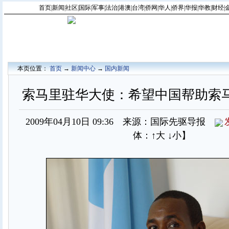
首页
|
新闻
|
社区
|
国际
|
军事
|
法治
|
港澳
|
台湾
|
侨网
|
华人
|
侨界
|
华报
|
华教
|
财经
|
本页位置：
首页
→
新闻中心
→
国内新闻
索马里驻华大使：希望中国帮助索
2009年04月10日 09:36 来源：国际先驱导报
体：
↑大
↓小
】