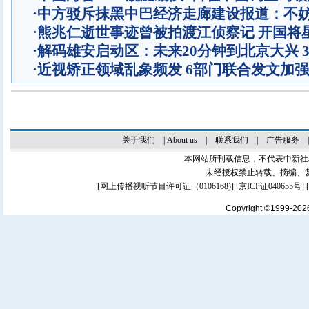
·
中方驳斥抹黑中巴经济走廊建设报道：不
·
熊兆仁逝世事迹曾被拍渡江侦察记
开国将
·
解码雄安启动区：未来20分钟到北京大兴 
·
近视矫正领域乱象频发 6部门联合发文加
关于我们
|
About us
|
联系我们
|
广告服务
本网站所刊载信息，不代表中新社
未经授权禁止转载、摘编、
[
网上传播视听节目许可证（0106168)
] [
京ICP证040655号
]
Copyright ©1999-20