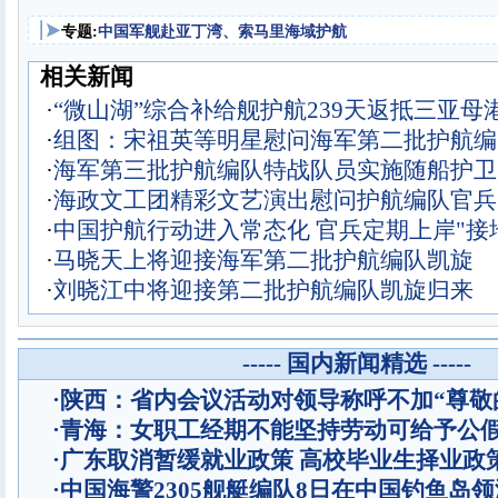
专题:
中国军舰赴亚丁湾、索马里海域护航
相关新闻
·
“微山湖”综合补给舰护航239天返抵三亚母
·
组图：宋祖英等明星慰问海军第二批护航编
·
海军第三批护航编队特战队员实施随船护卫
·
海政文工团精彩文艺演出慰问护航编队官兵
·
中国护航行动进入常态化 官兵定期上岸"接
·
马晓天上将迎接海军第二批护航编队凯旋
·
刘晓江中将迎接第二批护航编队凯旋归来
----- 国内新闻精选 -----
·
陕西：省内会议活动对领导称呼不加“尊敬
·
青海：女职工经期不能坚持劳动可给予公
·
广东取消暂缓就业政策 高校毕业生择业政
·
中国海警2305舰艇编队8日在中国钓鱼岛