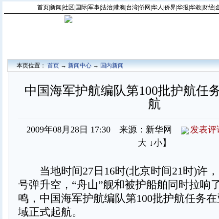
首页
|
新闻
|
社区
|
国际
|
军事
|
法治
|
港澳
|
台湾
|
侨网
|
华人
|
侨界
|
华报
|
华教
|
财经
|
本页位置：
首页
→
新闻中心
→
国内新闻
中国海军护航编队第100批护航任
航
2009年08月28日 17:30 来源：新华网
发表评
大
↓小
】
当地时间27日16时(北京时间21时)许
号弹升空，“舟山”舰和被护船舶同时拉响
鸣，中国海军护航编队第100批护航任务
域正式起航。