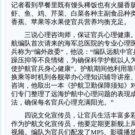
记者看到早餐里既有馒头稀饭也有火腿香
虾、鱼、鸡、芹菜、白菜各种主副食品种
香蕉、苹果等水果使官兵营养均衡充足。
三说心理咨询师，保证官兵心理健康。
航编队首次请来的海军总医院的专业心理
兵称为“编外政委”，他说：“编队远航中
躁压抑等不良情绪，为确保科学护航以人
使护航官兵身心健康”。护航期间他利用靠
换乘等时机到各舰举办心理知识辅导讲座
咨询，他取出一本《护航卫勤保障须知》对
们专门整理了远海护航中心理问题的表现
法，确保每名官兵心理充满阳光。”
四说文化宣传员，让官兵生活丰富多彩
作为护航文化宣传员，他要定期更新舰上
视频。编队为官兵们配发了MP5、影碟播