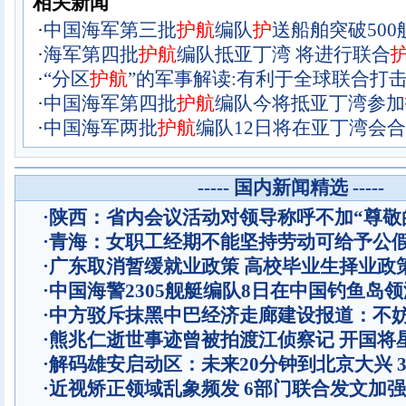
相关新闻
·
中国海军第三批
护
航
编队
护
送船舶突破500
·
海军第四批
护
航
编队抵亚丁湾 将进行联合
·
“分区
护
航
”的军事解读:有利于全球联合打
·
中国海军第四批
护
航
编队今将抵亚丁湾参加
·
中国海军两批
护
航
编队12日将在亚丁湾会合
----- 国内新闻精选 -----
·
陕西：省内会议活动对领导称呼不加“尊敬
·
青海：女职工经期不能坚持劳动可给予公
·
广东取消暂缓就业政策 高校毕业生择业政
·
中国海警2305舰艇编队8日在中国钓鱼岛
·
中方驳斥抹黑中巴经济走廊建设报道：不
·
熊兆仁逝世事迹曾被拍渡江侦察记
开国将
·
解码雄安启动区：未来20分钟到北京大兴 
·
近视矫正领域乱象频发 6部门联合发文加