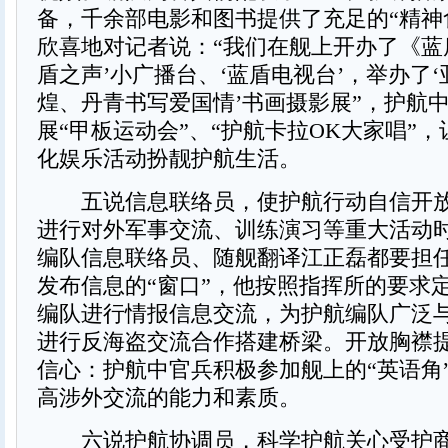
备，千余部电影和图书提供了充足的“精神
欣喜地对记者说：“我们在舰上开办了《蓝
盾之声’小广播台、‘蓝盾电视台’，举办了
煌、丹青书写爱国情’书画摄影展”，护航
展“甲板运动会”、“护航卡拉OK大家唱”
化娱乐活动扮靓护航生活。
五说信息联络员，使护航行动自信开放
进行对外军事交流、训练演习等重大活动
编队信息联络员、随舰翻译江正磊都要担
发布信息的“窗口”，他按照指挥所的要求
编队进行情报信息交流，为护航编队广泛
进行反海盗交流合作搭建桥梁。开放胸襟
信心：护航中官兵积极参加舰上的“英语角
高涉外交流的能力和素质。
六说护航协调员，科学护航关心受护商