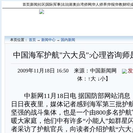
首页
|
新闻
|
社区
|
国际
|
军事
|
法治
|
港澳
|
台湾
|
侨网
|
华人
|
侨界
|
华报
|
华教
|
财经
|
本页位置：
首页
→
新闻中心
→
国内新闻
中国海军护航"六大员":心理咨询师
2009年11月18日 16:50 来源：中国新闻网
发
体：
↑大
↓小
】
中新网11月18日电 据国防部网站消息
日日夜夜里，媒体记者感到海军第三批护
坚强的战斗集体，也是一个由800多名护
暖大家庭，他们中有许多“小能人”如群星
者采访了护航官兵，向读者介绍护航“六大