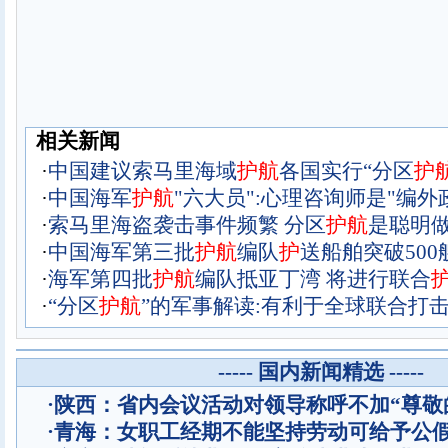
相关新闻
·
中国建议索马里海域
护
航
各国实行“分区
护
·
中国海军
护
航
"六大员":心理咨询师是"编外
·
索马里海盗袭击事件频繁 分区
护
航
是聪明
·
中国海军第三批
护
航
编队
护
送船舶突破500
·
海军第四批
护
航
编队抵亚丁湾 将进行联合
·
“分区
护
航
”的军事解读:有利于全球联合打
----- 国内新闻精选 -----
·
陕西：省内会议活动对领导称呼不加“尊敬
·
青海：女职工经期不能坚持劳动可给予公