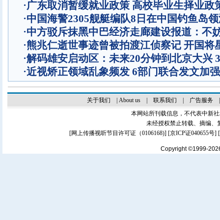
·
广东取消暂缓就业政策 高校毕业生择业政
·
中国海警2305舰艇编队8日在中国钓鱼岛
·
中方驳斥抹黑中巴经济走廊建设报道：不
·
熊兆仁逝世事迹曾被拍渡江侦察记
开国将
·
解码雄安启动区：未来20分钟到北京大兴 
·
近视矫正领域乱象频发 6部门联合发文加
关于我们
|
About us
|
联系我们
|
广告服务
本网站所刊载信息，不代表中新社
未经授权禁止转载、摘编、
[
网上传播视听节目许可证（0106168)
] [
京ICP证040655号
]
Copyright ©1999-20