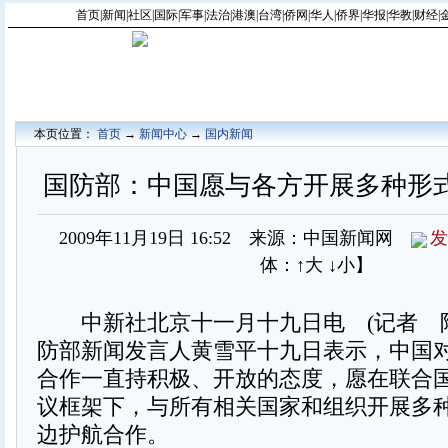
首页
|
新闻
|
社区
|
国际
|
军事
|
法治
|
港澳
|
台湾
|
侨网
|
华人
|
侨界
|
华报
|
华教
|
财经
|
本页位置：
首页
→
新闻中心
→
国内新闻
国防部：中国愿与各方开展多种形
2009年11月19日 16:52 来源：中国新闻网
发
体：
↑大
↓小
】
中新社北京十一月十九日电 (记者 陶
防部新闻发言人黄雪平十九日表示，中国
合作一直持积极、开放的态度，愿在联合
议框架下，与所有相关国家和组织开展多
边护航合作。