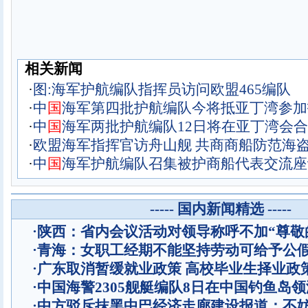
相关新闻
·
图:海军护航编队指挥员访问欧盟465编队
·
中
国
海军第四批护航编队今将抵亚丁湾参加
·
中
国
海军两批护航编队12日将在亚丁湾会合
·
欧盟海军指挥官访舟山舰 共商商船防范海
·
中
国
海军护航编队召集被护商船代表交流座
----- 国内新闻精选 -----
·
陕西：省内会议活动对领导称呼不加“尊敬
·
青海：女职工经期不能坚持劳动可给予公
·
广东取消暂缓就业政策 高校毕业生择业政
·
中国海警2305舰艇编队8日在中国钓鱼岛
·
中方驳斥抹黑中巴经济走廊建设报道：不