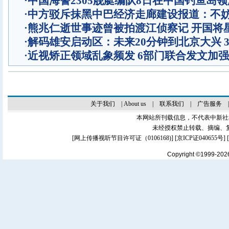
·
中国海警2305舰艇编队8日在中国钓鱼岛
·
中方驳斥抹黑中巴经济走廊建设报道：不
·
熊兆仁逝世事迹曾被拍渡江侦察记
开国将
·
解码雄安启动区：未来20分钟到北京大兴 
·
近视矫正领域乱象频发 6部门联合发文加
关于我们
|
About us
|
联系我们
|
广告服务
本网站所刊载信息，不代表中新社
未经授权禁止转载、摘编、
[
网上传播视听节目许可证（0106168)
] [
京ICP证040655号
]
Copyright ©1999-20