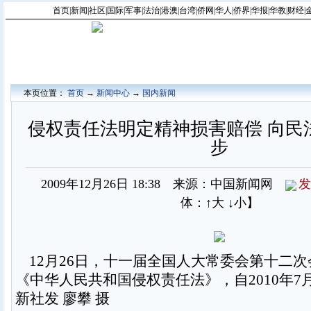
首页
|
新闻
|
社区
|
国际
|
军事
|
法治
|
港澳
|
台湾
|
侨网
|
华人
|
侨界
|
华报
|
华教
|
财经
|
本页位置：
首页
→
新闻中心
→
国内新闻
侵权责任法明定精神损害赔偿 向民
步
2009年12月26日 18:38 来源：中国新闻网
发
体：
↑大
↓小
】
12月26日，十一届全国人大常委会第十二
《中华人民共和国侵权责任法》，自2010年7
新社发 廖攀 摄