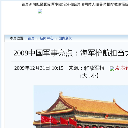
首页
|
新闻
|
社区
|
国际
|
军事
|
法治
|
港澳
|
台湾
|
侨网
|
华人
|
侨界
|
华报
|
华教
|
财经
|
本页位置：
首页
→
新闻中心
→
国内新闻
2009中国军事亮点：海军护航担当
2009年12月31日 10:15 来源：解放军报
发表
↑大
↓小
】