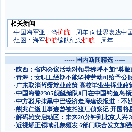
相关新闻
·
中国海军亚丁湾
护
航
一周年:向世界表达中
·
组图：海军
护
航
编队纪念
护
航
一周年
----- 国内新闻精选 -----
·
陕西：省内会议活动对领导称呼不加“尊敬
·
青海：女职工经期不能坚持劳动可给予公
·
广东取消暂缓就业政策 高校毕业生择业政
·
中国海警2305舰艇编队8日在中国钓鱼岛
·
中方驳斥抹黑中巴经济走廊建设报道：不
·
熊兆仁逝世事迹曾被拍渡江侦察记
开国将
·
解码雄安启动区：未来20分钟到北京大兴 
·
近视矫正领域乱象频发 6部门联合发文加