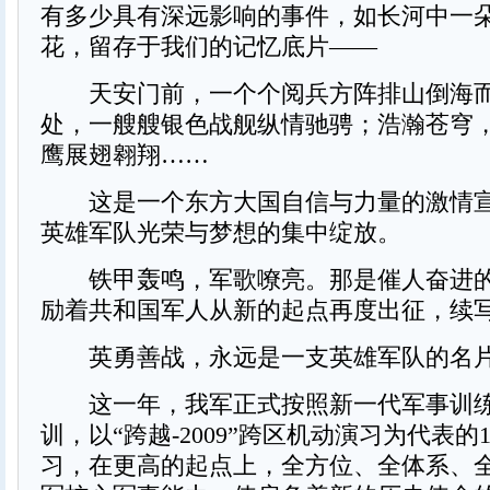
有多少具有深远影响的事件，如长河中一
花，留存于我们的记忆底片——
天安门前，一个个阅兵方阵排山倒海而
处，一艘艘银色战舰纵情驰骋；浩瀚苍穹
鹰展翅翱翔……
这是一个东方大国自信与力量的激情宣
英雄军队光荣与梦想的集中绽放。
铁甲轰鸣，军歌嘹亮。那是催人奋进的
励着共和国军人从新的起点再度出征，续
英勇善战，永远是一支英雄军队的名
这一年，我军正式按照新一代军事训练
训，以“跨越-2009”跨区机动演习为代表的
习，在更高的起点上，全方位、全体系、