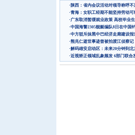
·
陕西：省内会议活动对领导称呼不加
·
青海：女职工经期不能坚持劳动可
·
广东取消暂缓就业政策 高校毕业生
·
中国海警2305舰艇编队8日在中国
·
中方驳斥抹黑中巴经济走廊建设报
·
熊兆仁逝世事迹曾被拍渡江侦察记
·
解码雄安启动区：未来20分钟到北京
·
近视矫正领域乱象频发 6部门联合