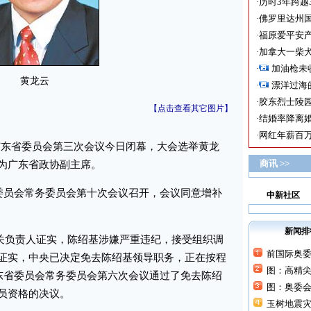
·
历时3年跨越
·
佛罗里达州国
·
福原爱平安产
·
加拿大一柴犬
·
加油枪未
黄龙云
·
漂洋过海
·
胶东烈士陵
【点击查看其它图片】
·
结婚率降离婚
·
网红年薪百万
东省委员会第三次会议今日闭幕，大会选举黄龙
商讯 >>
为广东省政协副主席。
委员会常务委员会第十次会议召开，会议同意增补
中新社区
新闻排
有关负责人证实，陈绍基涉嫌严重违纪，接受组织调
前国际奥
证实，中央已决定免去陈绍基领导职务，正在按程
图：高精
广东省委员会常务委员会第六次会议通过了免去陈绍
图：奥委
员资格的决议。
玉树地震灾