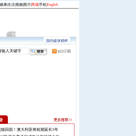
健康
|
生活
|
视频
|
图片
|
商城
|
手机
|
English
国内媒体精粹
熊猫回国！澳大利亚将租期延长5年