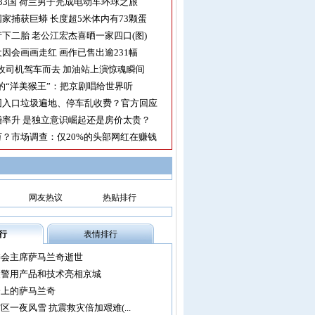
33国 荷兰男子完成电动车环球之旅
家捕获巨蟒 长度超5米体内有73颗蛋
下二胎 老公江宏杰喜晒一家四口(图)
因会画画走红 画作已售出逾231幅
收司机驾车而去 加油站上演惊魂瞬间
的“洋美猴王”：把京剧唱给世界听
园入口垃圾遍地、停车乱收费？官方回应
率升 是独立意识崛起还是房价太贵？
？市场调查：仅20%的头部网红在赚钱
网友热议
热贴排行
行
表情排行
委会主席萨马兰奇逝世
尖警用产品和技术亮相京城
会上的萨马兰奇
区一夜风雪 抗震救灾倍加艰难(...