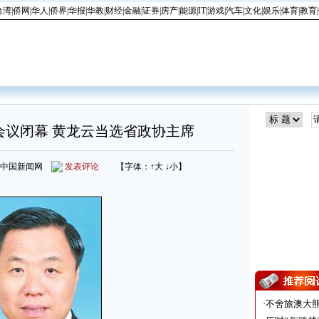
台湾
|
侨网
|
华人
|
侨界
|
华报
|
华教
|
财经
|
金融
|
证券
|
房产
|
能源
|
IT
|
游戏
|
汽车
|
文化
|
娱乐
|
体育
|
教育
|
会议闭幕 黄龙云当选省政协主席
来源：中国新闻网
发表评论
【字体：
↑大
↓小
】
·
不舍旅澳大