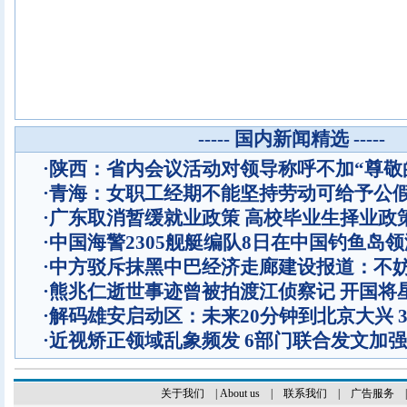
----- 国内新闻精选 -----
·
陕西：省内会议活动对领导称呼不加“尊敬
·
青海：女职工经期不能坚持劳动可给予公
·
广东取消暂缓就业政策 高校毕业生择业政
·
中国海警2305舰艇编队8日在中国钓鱼岛
·
中方驳斥抹黑中巴经济走廊建设报道：不
·
熊兆仁逝世事迹曾被拍渡江侦察记
开国将
·
解码雄安启动区：未来20分钟到北京大兴 
·
近视矫正领域乱象频发 6部门联合发文加
关于我们
|
About us
|
联系我们
|
广告服务