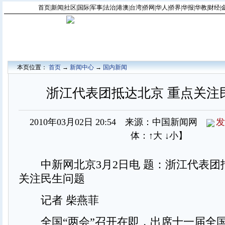
首页
|
新闻
|
社区
|
国际
|
军事
|
法治
|
港澳
|
台湾
|
侨网
|
华人
|
侨界
|
华报
|
华教
|
财经
|
本页位置：
首页
→
新闻中心
→
国内新闻
浙江代表团抵达北京 重点关注
2010年03月02日 20:54 来源：中国新闻网
发
体：
↑大
↓小
】
中新网北京3月2日电 题：浙江代表团抵
关注民生问题
记者 柴燕菲
全国“两会”召开在即，出席十一届全