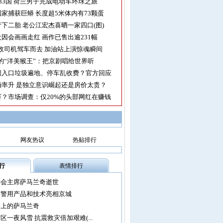
33国 荷兰男子完成电动车环球之旅
家捕获巨蟒 长度超5米体内有73颗蛋
下二胎 老公江宏杰喜晒一家四口(图)
因会画画走红 画作已售出逾231幅
收司机驾车而去 加油站上演惊魂瞬间
的“洋美猴王”：把京剧唱给世界听
园入口垃圾遍地、停车乱收费？官方回应
率升 是独立意识崛起还是房价太贵？
？市场调查：仅20%的头部网红在赚钱
网友热议
热贴排行
行
表情排行
委会主席萨马兰奇逝世
尖警用产品和技术亮相京城
会上的萨马兰奇
区一夜风雪 抗震救灾倍加艰难(...