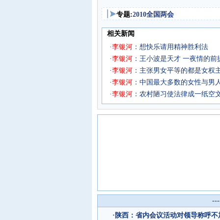
专题:
2010全国两会
相关新闻
·
李
银
河
：想快乐请用精神胜利法
·
李
银
河
：王小波是天才 一夜情的前
·
李
银
河
：主张男女平等的都是女权主
·
李
银
河
：中国最大多数的女性与男
·
李
银
河
：农村陋习使法律成一纸空
--
·
陕西：省内会议活动对领导称呼不加