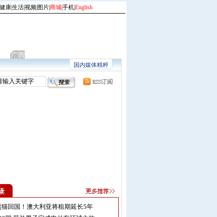
健康
|
生活
|
视频
|
图片
|
商城
|
手机
|
English
国内媒体精粹
熊猫回国！澳大利亚将租期延长5年