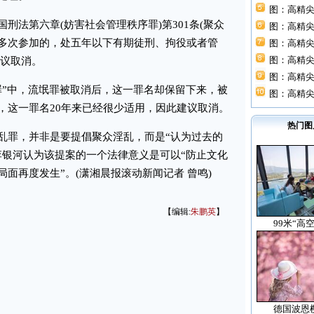
图：高精尖
法第六章(妨害社会管理秩序罪)第301条(聚众
图：高精尖
多次参加的，处五年以下有期徒刑、拘役或者管
图：高精尖
图：高精尖
建议取消。
图：高精尖
”中，流氓罪被取消后，这一罪名却保留下来，被
图：高精尖
，这一罪名20年来已经很少适用，因此建议取消。
热门图
罪，并非是要提倡聚众淫乱，而是“认为过去的
李银河认为该提案的一个法律意义是可以“防止文化
面再度发生”。(潇湘晨报滚动新闻记者 曾鸣)
【编辑:
朱鹏英
】
99米“高
德国波恩