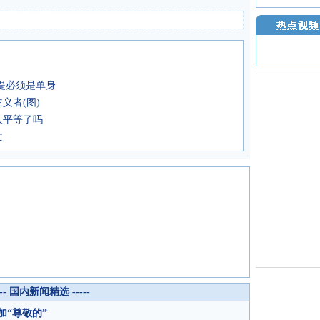
提必须是单身
义者(图)
人平等了吗
文
--- 国内新闻精选 -----
“尊敬的”