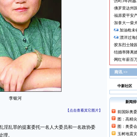
·
历时3年跨越
·
佛罗里达州国
·
福原爱平安产
·
加拿大一柴犬
·
加油枪未
·
漂洋过海
·
胶东烈士陵
·
结婚率降离婚
·
网红年薪百万
商讯 >>
中新社区
李银河
新闻排
【点击查看其它图片】
前国际奥
图：高精
图：奥委
乱淫乱罪的提案委托一名人大委员和一名政协委
玉树地震灾
处理。