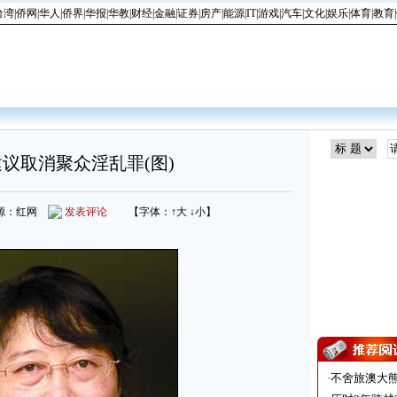
台湾
|
侨网
|
华人
|
侨界
|
华报
|
华教
|
财经
|
金融
|
证券
|
房产
|
能源
|
IT
|
游戏
|
汽车
|
文化
|
娱乐
|
体育
|
教育
|
议取消聚众淫乱罪(图)
4 来源：红网
发表评论
【字体：
↑大
↓小
】
·
不舍旅澳大