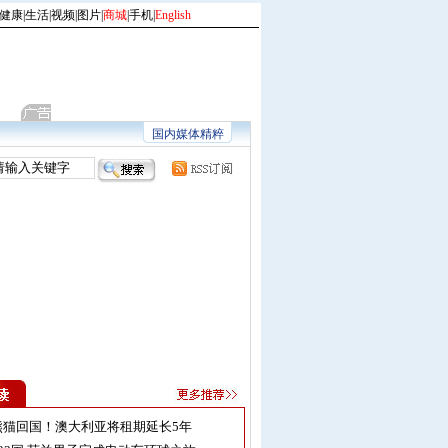
健康
|
生活
|
视频
|
图片
|
商城
|
手机
|
English
国内媒体精粹
熊猫回国！澳大利亚将租期延长5年