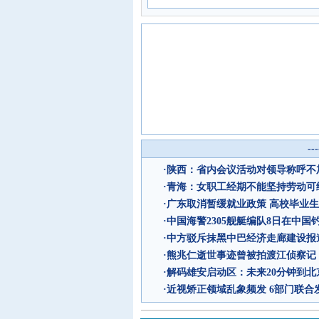
--
·
陕西：省内会议活动对领导称呼不加
·
青海：女职工经期不能坚持劳动可
·
广东取消暂缓就业政策 高校毕业生
·
中国海警2305舰艇编队8日在中国
·
中方驳斥抹黑中巴经济走廊建设报
·
熊兆仁逝世事迹曾被拍渡江侦察记
·
解码雄安启动区：未来20分钟到北京
·
近视矫正领域乱象频发 6部门联合