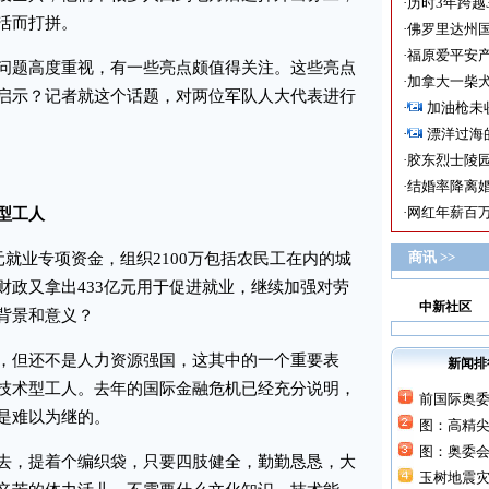
·
历时3年跨越
活而打拼。
·
佛罗里达州国
·
福原爱平安产
题高度重视，有一些亮点颇值得关注。这些亮点
·
加拿大一柴犬
启示？记者就这个话题，对两位军队人大代表进行
·
加油枪未
·
漂洋过海
·
胶东烈士陵
·
结婚率降离婚
·
网红年薪百万
型工人
商讯 >>
就业专项资金，组织2100万包括农民工在内的城
财政又拿出433亿元用于促进就业，继续加强对劳
中新社区
背景和意义？
但还不是人力资源强国，这其中的一个重要表
新闻排
技术型工人。去年的国际金融危机已经充分说明，
前国际奥
是难以为继的。
图：高精
图：奥委
，提着个编织袋，只要四肢健全，勤勤恳恳，大
玉树地震灾