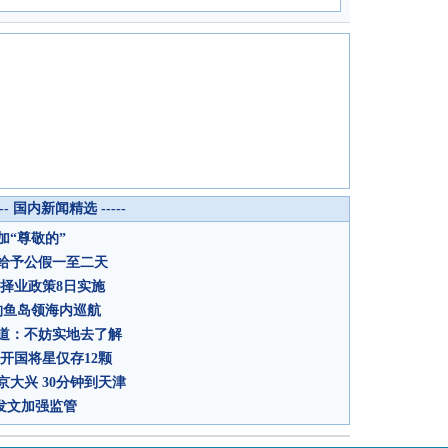
--- 国内新闻精选 -----
“尊敬的”
给予公假一至二天
择业政策8日实施
钓鱼岛领海内巡航
道：不妨实地去了解
开国将星仅存12颗
大兴 30分钟到天津
发文加强监管