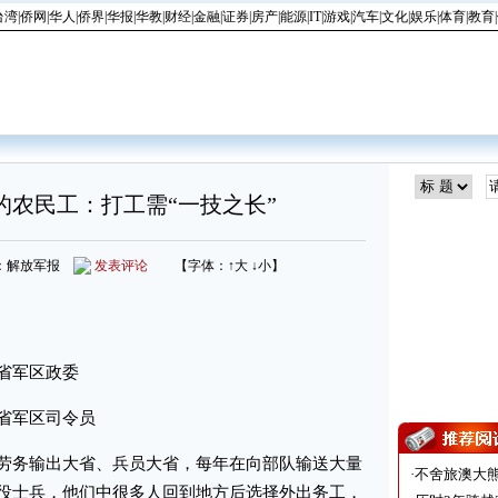
台湾
|
侨网
|
华人
|
侨界
|
华报
|
华教
|
财经
|
金融
|
证券
|
房产
|
能源
|
IT
|
游戏
|
汽车
|
文化
|
娱乐
|
体育
|
教育
|
的农民工：打工需“一技之长”
 来源：解放军报
发表评论
【字体：
↑大
↓小
】
省军区政委
省军区司令员
务输出大省、兵员大省，每年在向部队输送大量
·
不舍旅澳大
役士兵，他们中很多人回到地方后选择外出务工，