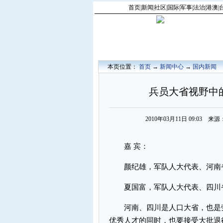
首页
|
新闻
|
社区
|
国际
|
军事
|
法治
|
港澳
|
本页位置：
首页
→
新闻中心
→
国内新闻
兵员大省视野中
2010年03月11日 09:03
嘉 宾：
颜纪雄，军队人大代表、河南
夏国富，军队人大代表、四川
河南、四川是人口大省，也是劳
优秀人才的同时，也要接受大批退