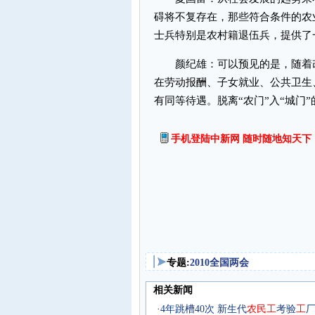
碍将不复存在，那些符合条件的农
士兵特别是农村籍退伍兵，提供了
颜纪雄：可以预见的是，随着改
在劳动报酬、子女就业、公共卫生
有同等待遇。脱离“农门”入“城门”
手机登陆中新网 随时随地知天下
专题:
2010全国两会
相关新闻
·
4年跳槽40次 新生代
农
民
工
考验
工