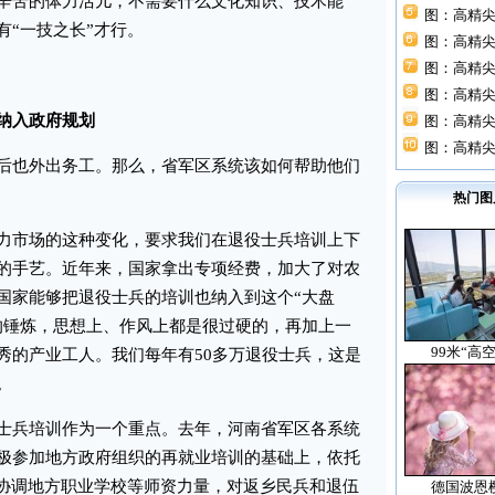
辛苦的体力活儿，不需要什么文化知识、技术能
图：高精尖
有“一技之长”才行。
图：高精尖
图：高精尖
图：高精尖
纳入政府规划
图：高精尖
图：高精尖
也外出务工。那么，省军区系统该如何帮助他们
热门图
市场的这种变化，要求我们在退役士兵培训上下
的手艺。近年来，国家拿出专项经费，加大了对农
国家能够把退役士兵的培训也纳入到这个“大盘
的锤炼，思想上、作风上都是很过硬的，再加上一
99米“高
秀的产业工人。我们每年有50多万退役士兵，这是
。
兵培训作为一个重点。去年，河南省军区各系统
极参加地方政府组织的再就业培训的基础上，依托
系协调地方职业学校等师资力量，对返乡民兵和退伍
德国波恩