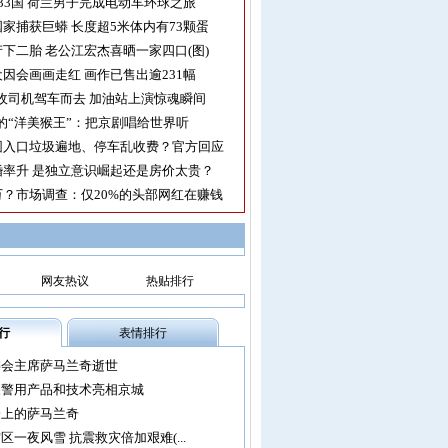
33国 荷兰男子完成电动车环球之旅
家捕获巨蟒 长度超5米体内有73颗蛋
下二胎 老公江宏杰喜晒一家四口(图)
因会画画走红 画作已售出逾231幅
收司机驾车而去 加油站上演惊魂瞬间
的“洋美猴王”：把京剧唱给世界听
园入口垃圾遍地、停车乱收费？官方回应
率升 是独立意识崛起还是房价太贵？
？市场调查：仅20%的头部网红在赚钱
网友热议
热贴排行
行
表情排行
委会主席萨马兰奇逝世
尖警用产品和技术亮相京城
会上的萨马兰奇
区一夜风雪 抗震救灾倍加艰难(...