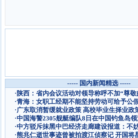
----- 国内新闻精选 -----
·
陕西：省内会议活动对领导称呼不加“尊敬
·
青海：女职工经期不能坚持劳动可给予公
·
广东取消暂缓就业政策 高校毕业生择业政
·
中国海警2305舰艇编队8日在中国钓鱼岛
·
中方驳斥抹黑中巴经济走廊建设报道：不
·
熊兆仁逝世事迹曾被拍渡江侦察记
开国将