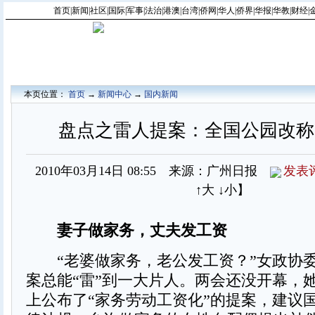
首页
|
新闻
|
社区
|
国际
|
军事
|
法治
|
港澳
|
台湾
|
侨网
|
华人
|
侨界
|
华报
|
华教
|
财经
|
本页位置：
首页
→
新闻中心
→
国内新闻
盘点之雷人提案：全国公园改称
2010年03月14日 08:55 来源：广州日报
发表
↑大
↓小
】
妻子做家务，丈夫发工资
“老婆做家务，老公发工资？”女政协
案总能“雷”到一大片人。两会还没开幕，
上公布了“家务劳动工资化”的提案，建议