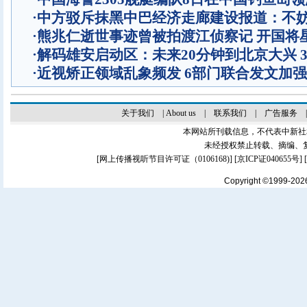
·
中方驳斥抹黑中巴经济走廊建设报道：不
·
熊兆仁逝世事迹曾被拍渡江侦察记
开国将
·
解码雄安启动区：未来20分钟到北京大兴 
·
近视矫正领域乱象频发 6部门联合发文加
关于我们
|
About us
|
联系我们
|
广告服务
本网站所刊载信息，不代表中新社
未经授权禁止转载、摘编、
[
网上传播视听节目许可证（0106168)
] [
京ICP证040655号
]
Copyright ©1999-20