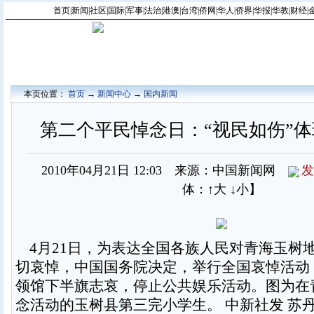
首页
|
新闻
|
社区
|
国际
|
军事
|
法治
|
港澳
|
台湾
|
侨网
|
华人
|
侨界
|
华报
|
华教
|
财经
|
本页位置：
首页
→
新闻中心
→
国内新闻
第二个平民悼念日：“视民如伤”
2010年04月21日 12:03 来源：中国新闻网
发
体：
↑大
↓小
】
4月21日，为表达全国各族人民对青海玉树
切哀悼，中国国务院决定，举行全国哀悼活动
领馆下半旗志哀，停止公共娱乐活动。图为在
念活动的玉树县第三完小学生。 中新社发 苏丹