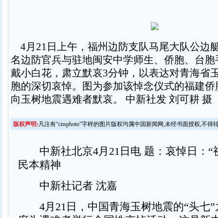
4月21日上午，福州边防支队马尾大队公边
名边防官兵与驻地闽安中学师生、侨胞、台胞
戴小白花，肃立默哀3分钟，以表达对青海省
胞的深切哀悼。图为参加该悼念仪式的福建侨
向玉树地震遇难者默哀。 中新社发 刘可耕 摄
版权声明:
凡注有“cnsphoto”字样的图片版权均属中国新闻网,未经书面授权,不得
中新社北京4月21日电 题：哀悼日：“
民本精神
中新社记者 沈嘉
4月21日，中国青海玉树地震的“头七”