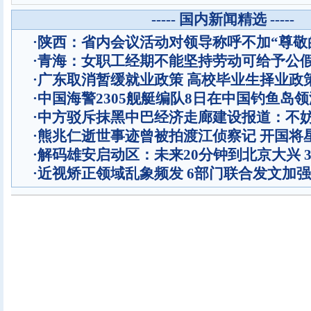
----- 国内新闻精选 -----
·
陕西：省内会议活动对领导称呼不加“尊敬
·
青海：女职工经期不能坚持劳动可给予公
·
广东取消暂缓就业政策 高校毕业生择业政
·
中国海警2305舰艇编队8日在中国钓鱼岛
·
中方驳斥抹黑中巴经济走廊建设报道：不
·
熊兆仁逝世事迹曾被拍渡江侦察记
开国将
·
解码雄安启动区：未来20分钟到北京大兴 
·
近视矫正领域乱象频发 6部门联合发文加