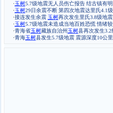
·
玉
树
5.7级地震无人员伤亡报告 结古镇有
·
玉
树
29日余震不断 第四次地震达里氏4.1级
·
接连发生余震
玉
树
再次发生里氏3.8级地震
·
玉
树
5.7级地震未造成当地百姓恐慌 情绪
·
青海省
玉
树
藏族自治州
玉
树
县再次发生3.
·
青海
玉
树
县发生5.7级地震 震源深度10公里