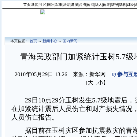
首页
|
新闻
|
社区
|
国际
|
军事
|
法治
|
港澳
|
台湾
|
侨网
|
华人
|
侨界
|
华报
|
华教
|
财经
|
本页位置：
首页
→
新闻中心
→
国内新闻
青海民政部门加紧统计玉树5.7级
2010年05月29日 13:26 来源：新华网
参与互动
↑大
↓小
】
29日10点29分玉树发生5.7级地震后
在加紧统计震后人员伤亡和财产损失情况
人员伤亡报告。
据目前在玉树灾区参加抗震救灾的青海