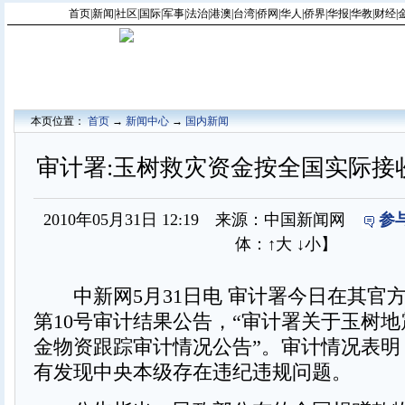
首页
|
新闻
|
社区
|
国际
|
军事
|
法治
|
港澳
|
台湾
|
侨网
|
华人
|
侨界
|
华报
|
华教
|
财经
|
本页位置：
首页
→
新闻中心
→
国内新闻
审计署:玉树救灾资金按全国实际接
2010年05月31日 12:19 来源：中国新闻网
参
体：
↑大
↓小
】
中新网5月31日电 审计署今日在其官
第10号审计结果公告，“审计署关于玉树
金物资跟踪审计情况公告”。审计情况表明
有发现中央本级存在违纪违规问题。