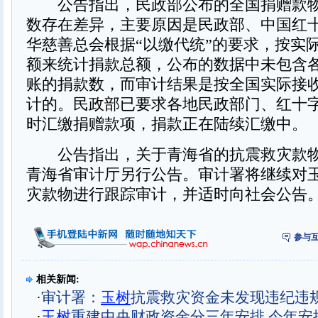
公告指出，民政部公布的全国捐赠款物
数存在差异，主要原因是民政部、中国红
华慈善总会根据“以缴代统”的要求，按实
额来统计捐款总额，公布的数据中未包含
账的捐款数，而审计结果是按全国实际接
计的。民政部已要求各地民政部门、红十
时汇缴捐赠款项，捐款正在陆续汇缴中。
公告指出，关于青海省的抗震救灾款物
青海省审计厅另行公告。审计署将继续对
灾款物进行跟踪审计，并适时向社会公告
参与互
相关新闻:
·
审计署：
玉
树
抗震救灾资金未发现违纪违
·
玉
树
重建中央财政资金分三年安排 今年安排