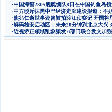
·
中国海警2305舰艇编队8日在中国钓鱼岛
·
中方驳斥抹黑中巴经济走廊建设报道：不
·
熊兆仁逝世事迹曾被拍渡江侦察记
开国将
·
解码雄安启动区：未来20分钟到北京大兴 
·
近视矫正领域乱象频发 6部门联合发文加