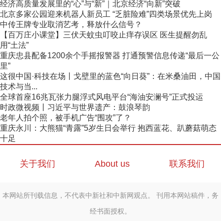
经济高质量发展里的“心”与“新”｜北京经济“向新”突破
北京多家公园迎来机器人新员工 “乏脏险难”四类场景优先上岗
中传王牌专业取消艺考，释放什么信号？
【百万庄小课堂】三伏天蚊虫叮咬止痒存误区 医生提醒勿乱
用“土法”
重庆忠县配备1200余个手摇报警器 打通预警信息传递“最后一公
里”
这很中国·科技在场丨戈壁里的蓝色“向日葵”：在米桑油田，中国
技术与当...
全球首座16兆瓦张力腿浮式风电平台“海油安澜号”正式投运
时政微视频丨习近平与世界遗产：鼓浪琴韵
老年人拍个照，被手机广告“围攻”了？
重庆永川：大熊猫“青露”5岁生日会举行 抱西蓝花、趴蘑菇萌态
十足
关于我们
About us
联系我们
本网站所刊载信息，不代表中新社和中新网观点。 刊用本网站稿件，务
经书面授权。