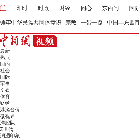
即时
时政
财经
同心
东西问
国
铸牢中华民族共同体意识
宗教
一带一路
中国—东盟
最新
热点
国内
社会
国际
军事
文娱
体育
财经
港澳台侨
微视界
洋腔队
Z世代
澜湄印象