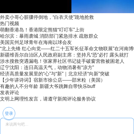
外卖小哥心脏骤停倒地，“白衣天使”跪地抢救
热门视频
萌翻香港岛！香港限定熊猫“叮叮车”上街
哈尔滨：暴雨袭城 消防部门紧急排水 疏散群众
美国宾州足球青年在海南以球会友
“北上先锋 红心向党——红二十五军长征革命文物联展”在河南
新疆维吾尔自治区人民政府副主席：坚持凡“恐”必打 露头就打
涉水搜救突遇漏电！张家界社区书记徒手破窗营救被困老人
辽宁沈阳：连日高温天气，动物消暑有“凉方”
经济高质量发展里的“心”与“新”｜北京经济“向新”突破
【少年讲诗词】宿新市徐公店——邵米粒（美国）
有趣的人不分年龄 新疆大爷跳舞自带快乐buff
发表评论
文明上网理性发言，请遵守新闻评论服务协议
登录