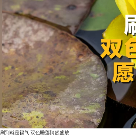
刷到就是福气 双色睡莲悄然盛放