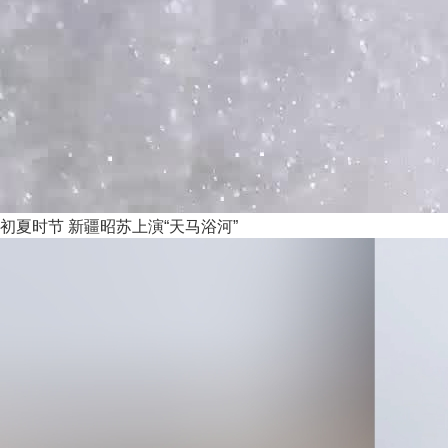
初夏时节 新疆昭苏上演“天马浴河”