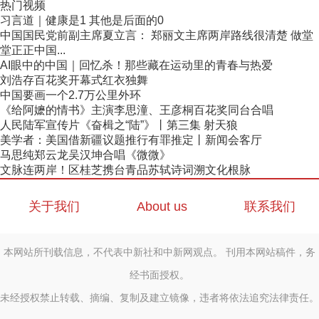
热门视频
习言道｜健康是1 其他是后面的0
中国国民党前副主席夏立言： 郑丽文主席两岸路线很清楚 做堂
堂正正中国...
AI眼中的中国｜回忆杀！那些藏在运动里的青春与热爱
刘浩存百花奖开幕式红衣独舞
中国要画一个2.7万公里外环
《给阿嬷的情书》主演李思潼、王彦桐百花奖同台合唱
人民陆军宣传片《奋楫之“陆”》丨第三集 射天狼
美学者：美国借新疆议题推行有罪推定丨新闻会客厅
马思纯郑云龙吴汉坤合唱《微微》
文脉连两岸！区桂芝携台青品苏轼诗词溯文化根脉
关于我们
About us
联系我们
本网站所刊载信息，不代表中新社和中新网观点。 刊用本网站稿件，务
经书面授权。
未经授权禁止转载、摘编、复制及建立镜像，违者将依法追究法律责任。