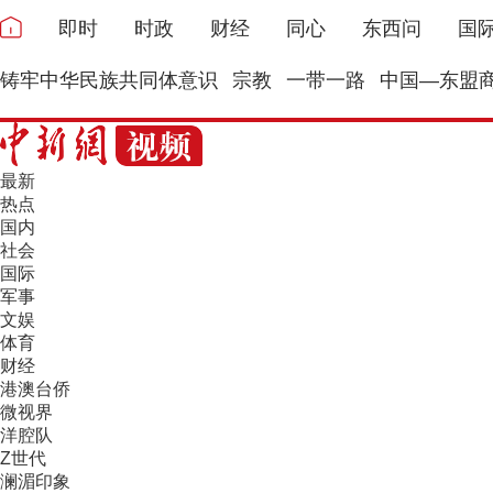
即时
时政
财经
同心
东西问
国
铸牢中华民族共同体意识
宗教
一带一路
中国—东盟
最新
热点
国内
社会
国际
军事
文娱
体育
财经
港澳台侨
微视界
洋腔队
Z世代
澜湄印象