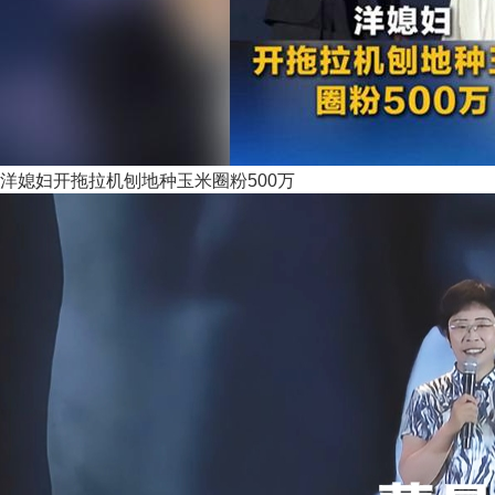
洋媳妇开拖拉机刨地种玉米圈粉500万