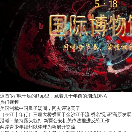
这首“湘”味十足的Rap里，藏着几千年前的潮流DNA
热门视频
美国制裁中国瓜子汤圆，网友评论亮了
（长江十年行）三座大桥横亘于金沙江干流 桥名“见证”高原发
潘曦：坚持露头就打 新疆公安机关依法推进反恐工作
两岸青少年福州以棒球为桥展开交流