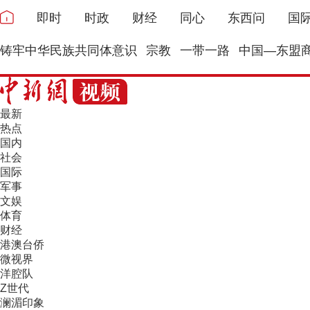
即时
时政
财经
同心
东西问
国
铸牢中华民族共同体意识
宗教
一带一路
中国—东盟
最新
热点
国内
社会
国际
军事
文娱
体育
财经
港澳台侨
微视界
洋腔队
Z世代
澜湄印象