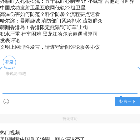
外籍匠人扎根松滋：五十载匠心制琴 让“小城造”吉他走向世界
中国成功发射卫星互联网低轨23组卫星
高温伤害如何防范？科学防暑全流程要点速看
哈尔滨：暴雨袭城 消防部门紧急排水 疏散群众
萌翻香港岛！香港限定熊猫“叮叮车”上街
积水严重 行车困难 黑龙江哈尔滨遭遇强降雨
发表评论
文明上网理性发言，请遵守新闻评论服务协议
登录
畅言一下
暂无评论
热门视频
美国制裁中国瓜子汤圆，网友评论亮了