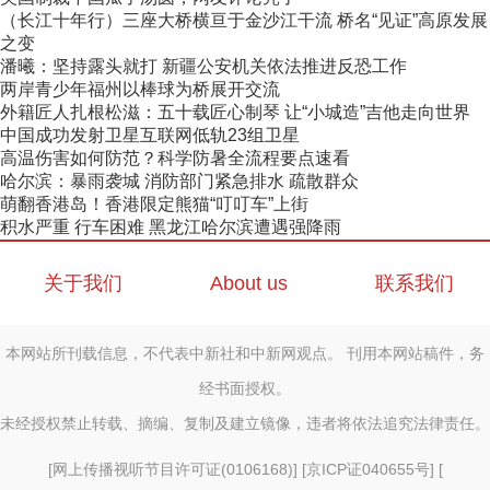
（长江十年行）三座大桥横亘于金沙江干流 桥名“见证”高原发展
之变
潘曦：坚持露头就打 新疆公安机关依法推进反恐工作
两岸青少年福州以棒球为桥展开交流
外籍匠人扎根松滋：五十载匠心制琴 让“小城造”吉他走向世界
中国成功发射卫星互联网低轨23组卫星
高温伤害如何防范？科学防暑全流程要点速看
哈尔滨：暴雨袭城 消防部门紧急排水 疏散群众
萌翻香港岛！香港限定熊猫“叮叮车”上街
积水严重 行车困难 黑龙江哈尔滨遭遇强降雨
关于我们
About us
联系我们
本网站所刊载信息，不代表中新社和中新网观点。 刊用本网站稿件，务
经书面授权。
未经授权禁止转载、摘编、复制及建立镜像，违者将依法追究法律责任。
[
网上传播视听节目许可证(0106168)
] [
京ICP证040655号
] [