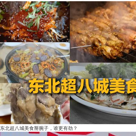
东北超八城美食掰腕子，谁更有劲？