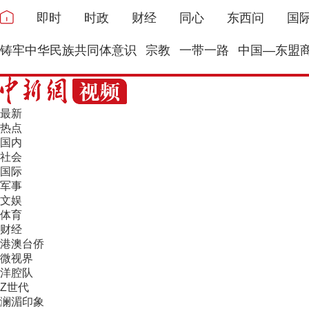
即时
时政
财经
同心
东西问
国
铸牢中华民族共同体意识
宗教
一带一路
中国—东盟
最新
热点
国内
社会
国际
军事
文娱
体育
财经
港澳台侨
微视界
洋腔队
Z世代
澜湄印象