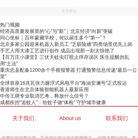
暂无评论
热门视频
经济高质量发展里的“心”与“新”｜北京经济“向新”突破
同心坐标｜百年蒙藏学校，何以诞生多个“第一”？
北京多家公园迎来机器人新员工 “乏脏险难”四类场景优先上岗
手艺人用大漆工艺进行创作 成品出现那一刻太惊艳了
【百万庄小课堂】三伏天蚊虫叮咬止痒存误区 医生提醒勿乱
用“土法”
重庆忠县配备1200余个手摇报警器 打通预警信息传递“最后一公
里”
全球首座16兆瓦张力腿浮式风电平台“海油安澜号”正式投运
香港师生在北京体验智能机器人最新应用
中传王牌专业取消艺考，释放什么信号？
成都疾控“追蚊人”：给蚊子做“体检” 守护城市健康
关于我们
About us
联系我们