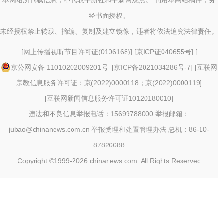
本网站所刊载信息，不代表中新社和中新网观点。 刊用本网站稿件，务
经书面授权。
未经授权禁止转载、摘编、复制及建立镜像，违者将依法追究法律责任。
[
网上传播视听节目许可证(0106168)
] [
京ICP证040655号
] [
京公网安备 11010202009201号
] [
京ICP备2021034286号-7
] [
互联网
宗教信息服务许可证：京(2022)0000118；京(2022)0000119
]
[
互联网新闻信息服务许可证10120180010
]
违法和不良信息举报电话：15699788000 举报邮箱：
jubao@chinanews.com.cn
举报受理和处置管理办法
总机：86-10-
87826688
Copyright ©1999-2026
chinanews.com. All Rights Reserved