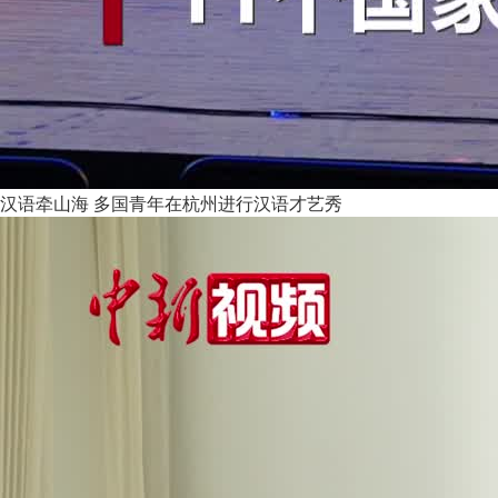
汉语牵山海 多国青年在杭州进行汉语才艺秀