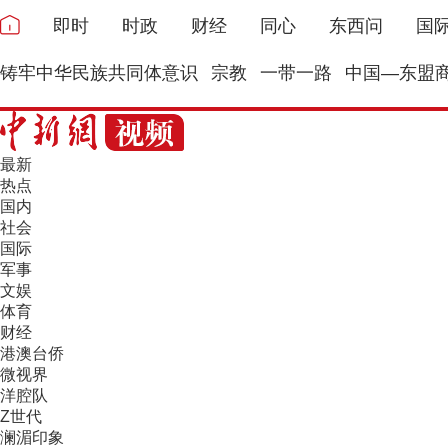
即时
时政
财经
同心
东西问
国
铸牢中华民族共同体意识
宗教
一带一路
中国—东盟
最新
热点
国内
社会
国际
军事
文娱
体育
财经
港澳台侨
微视界
洋腔队
Z世代
澜湄印象