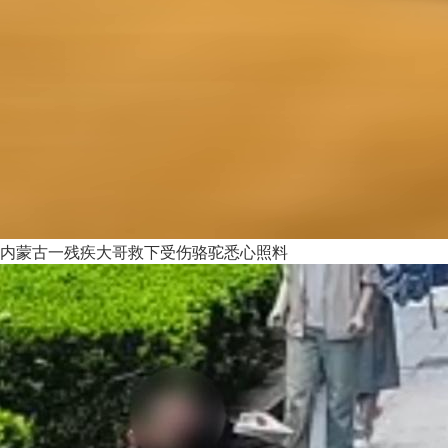
内蒙古一残疾大哥救下受伤骆驼悉心照料