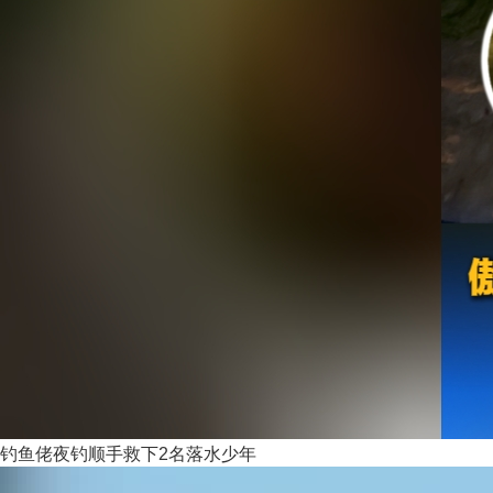
钓鱼佬夜钓顺手救下2名落水少年