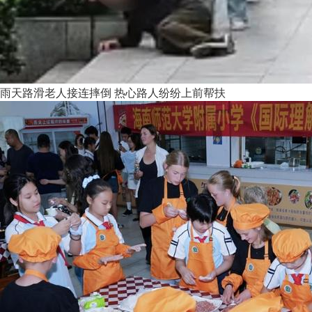
雨天路滑老人接连摔倒 热心路人纷纷上前帮扶