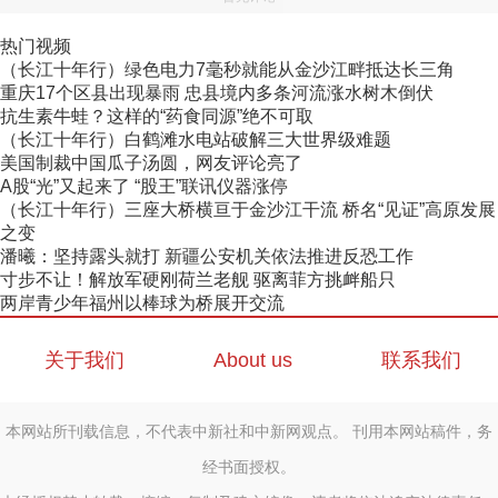
热门视频
（长江十年行）绿色电力7毫秒就能从金沙江畔抵达长三角
重庆17个区县出现暴雨 忠县境内多条河流涨水树木倒伏
抗生素牛蛙？这样的“药食同源”绝不可取
（长江十年行）白鹤滩水电站破解三大世界级难题
美国制裁中国瓜子汤圆，网友评论亮了
A股“光”又起来了 “股王”联讯仪器涨停
（长江十年行）三座大桥横亘于金沙江干流 桥名“见证”高原发展
之变
潘曦：坚持露头就打 新疆公安机关依法推进反恐工作
寸步不让！解放军硬刚荷兰老舰 驱离菲方挑衅船只
两岸青少年福州以棒球为桥展开交流
关于我们
About us
联系我们
本网站所刊载信息，不代表中新社和中新网观点。 刊用本网站稿件，务
经书面授权。