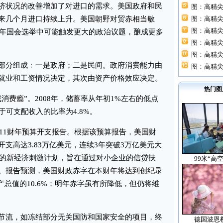
济状况的改善增加了对进口的需求。美国政府和民
图：高精尖
来几个月进口持续上升。美国朝野对贸赤相当敏
图：高精尖
图：高精尖
今年国会选举中可能触发更大的政治议题，酿成更多
图：高精尖
图：高精尖
分组成﹕一是政府；二是民间。政府消费能力由
图：高精尖
就业和工资情况决定，其次由资产价格效应决定。
热门图
费瘾”。2008年，储蓄率从年初1%左右的低点
于可支配收入的比率为4.8%。
11财年预算开支报告。根据该预算报告，美国财
支高达3.83万亿美元，连续3年突破3万亿美元大
元的新经济刺激计划，旨在通过对小企业的信贷扶
99米“高
。报告预测，美国财政赤字在本财年将达到创纪录
产总值的10.6%；明年赤字虽有所降低，但仍将维
流，如冻结部分无关国防和国家安全的项目，终
德国波恩