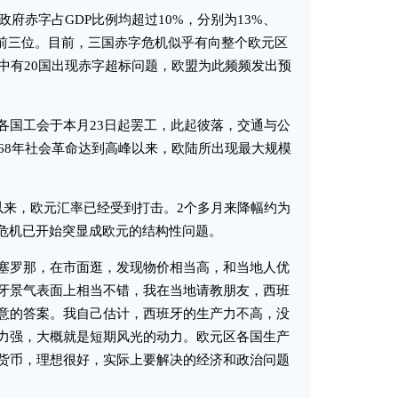
府赤字占GDP比例均超过10%，分别为13%、
率前三位。目前，三国赤字危机似乎有向整个欧元区
中有20国出现赤字超标问题，欧盟为此频频发出预
国工会于本月23日起罢工，此起彼落，交通与公
68年社会革命达到高峰以来，欧陆所出现最大规模
来，欧元汇率已经受到打击。2个多月来降幅约为
务危机已开始突显成欧元的结构性问题。
罗那，在市面逛，发现物价相当高，和当地人优
牙景气表面上相当不错，我在当地请教朋友，西班
意的答案。我自己估计，西班牙的生产力不高，没
力强，大概就是短期风光的动力。欧元区各国生产
货币，理想很好，实际上要解决的经济和政治问题