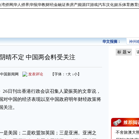
台湾
|
侨网
|
华人
|
侨界
|
华报
|
华教
|
财经
|
金融
|
证券
|
房产
|
能源
|
IT
|
游戏
|
汽车
|
文化
|
娱乐
|
体育
|
教育
|
华文报摘：
神州
阴晴不定 中国两会料受关注
来源：中国新闻网
发表评论
【字体：
↑大
↓小
】
》26日刊出香港行政会议召集人梁振英的文章说，
国对中国的经济表现以至中国政府明年财经政策将
国关注。
·
不舍旅澳大
是美国；二是欧盟加英国；三是亚洲。亚洲之