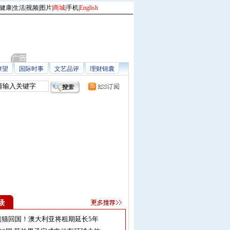
健康
|
生活
|
视频
|
图片
|
商城
|
手机
|
English
瞭望
国际时事
文艺品评
理财锦囊
熊猫回国！澳大利亚将租期延长5年