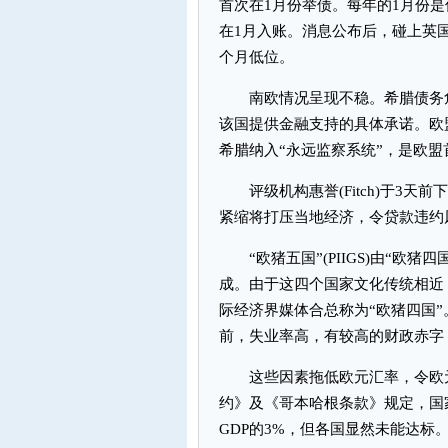
首次在1月份举债。每年的1月份
在1月入账。消息公布后，碰上英国
个月低位。
南欧情况呈现不稳。希腊债务危
该国提供金融支持的具体承诺。欧
希腊纳入“永远监察系统”，是欧盟
评级机构惠誉(Fitch)于3天
紧缩将打压当地经济，令贷款违约
“欧猪五国”(PIIGS)由“欧猪四
成。由于这四个国家文化传统相近
际经济界媒体合总称为“欧猪四国
前，失业率高，有较高的财政赤字
这些因素拖低欧元汇率，令欧元
约》及《哥本哈根条款》规定，国家
GDP的3%，但各国显然未能达标