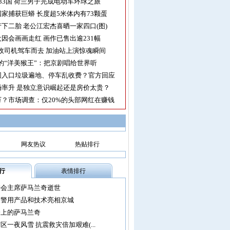
33国 荷兰男子完成电动车环球之旅
家捕获巨蟒 长度超5米体内有73颗蛋
下二胎 老公江宏杰喜晒一家四口(图)
因会画画走红 画作已售出逾231幅
收司机驾车而去 加油站上演惊魂瞬间
的“洋美猴王”：把京剧唱给世界听
园入口垃圾遍地、停车乱收费？官方回应
率升 是独立意识崛起还是房价太贵？
？市场调查：仅20%的头部网红在赚钱
网友热议
热贴排行
行
表情排行
委会主席萨马兰奇逝世
尖警用产品和技术亮相京城
会上的萨马兰奇
区一夜风雪 抗震救灾倍加艰难(...