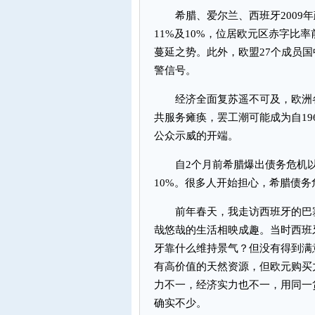
希腊、爱尔兰、西班牙2009年政
11%及10%，位居欧元区赤字比
蔓延之势。此外，欧盟27个成员国
警信号。
经济全面复苏遥不可及，欧洲各
共服务瘫痪，罢工潮可能成为自19
公众示威的开端。
自2个月前希腊爆出债务危机以
10%。很多人开始担心，希腊债
前年春天，我走访西班牙的巴塞
哉悠哉的生活相映成趣。当时西班
牙靠什么维持景气？但没有得到满
有高价值的天然资源，但欧元购买
力不一，经济实力也不一，用同一
确实不少。