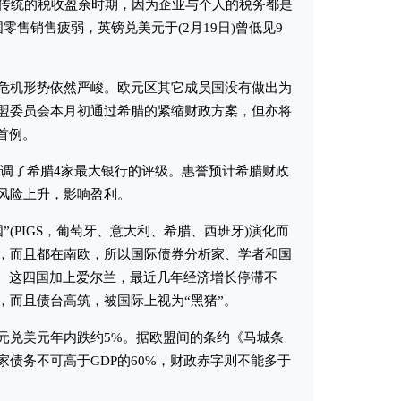
是传统的税收盈余时期，因为企业与个人的税务都是
零售销售疲弱，英镑兑美元于(2月19日)曾低见9
机形势依然严峻。欧元区其它成员国没有做出为
盟委员会本月初通过希腊的紧缩财政方案，但亦将
首例。
前下调了希腊4家最大银行的评级。惠誉预计希腊财政
风险上升，影响盈利。
国”(PIGS，葡萄牙、意大利、希腊、西班牙)演化而
，而且都在南欧，所以国际债券分析家、学者和国
”。这四国加上爱尔兰，最近几年经济增长停滞不
，而且债台高筑，被国际上视为“黑猪”。
兑美元年内跌约5%。据欧盟间的条约《马城条
债务不可高于GDP的60%，财政赤字则不能多于
。