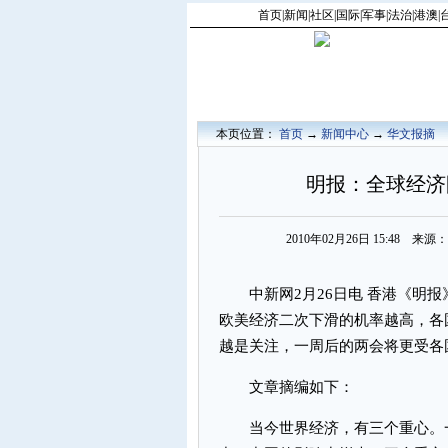
首页
|
新闻
|
社区
|
国际
|
军事
|
法治
|
港澳
|
本页位置：
首页
→
新闻中心
→
华文报摘
明报：全球经济
2010年02月26日 15:48 
中新网2月26日电 香港《明报
欧美经济二次下滑的机率越高，各
越是关注，一周后的两会将更受各
文章摘编如下：
当今世界经济，有三个重心。一