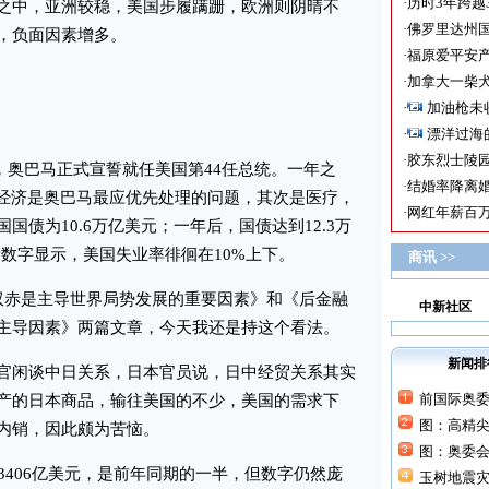
·
历时3年跨越
之中，亚洲较稳，美国步履蹒跚，欧洲则阴晴不
·
佛罗里达州国
，负面因素增多。
·
福原爱平安产
·
加拿大一柴犬
·
加油枪未
·
漂洋过海
·
胶东烈士陵
，奥巴马正式宣誓就任美国第44任总统。一年之
·
结婚率降离婚
为经济是奥巴马最应优先处理的问题，其次是医疗，
·
网红年薪百万
债为10.6万亿美元；一年后，国债达到12.3万
新数字显示，美国失业率徘徊在10%上下。
商讯 >>
赤是主导世界局势发展的重要因素》和《后金融
中新社区
主导因素》两篇文章，今天我还是持这个看法。
新闻排
闲谈中日关系，日本官员说，日中经贸关系其实
前国际奥
产的日本商品，输往美国的不少，美国的需求下
图：高精
内销，因此颇为苦恼。
图：奥委
406亿美元，是前年同期的一半，但数字仍然庞
玉树地震灾