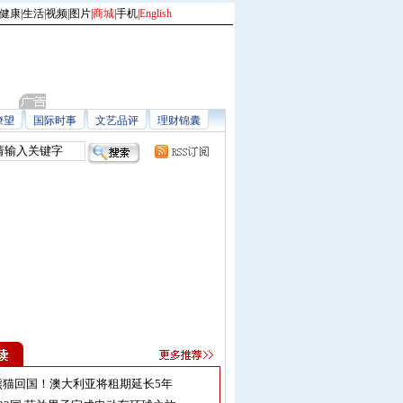
健康
|
生活
|
视频
|
图片
|
商城
|
手机
|
English
瞭望
国际时事
文艺品评
理财锦囊
熊猫回国！澳大利亚将租期延长5年