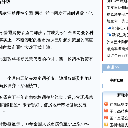
·
历时3年跨越
后升级
·
佛罗里达州国
家宝总理在全国“两会”前与网友互动时透露了他
·
福原爱平安产
·
加拿大一柴犬
·
加油枪未
令普通购房者望而却步，并成为今年全国两会各种
·
漂洋过海
事实上，不断膨胀的楼市泡沫已引起决策层的高度
·
胶东烈士陵
动的楼市调控大戏正式上演。
·
结婚率降离婚
·
网红年薪百万
新政将接受民意代表的检讨，新一轮调控政策有
商讯 >>
一个月内五箭齐发定调楼市。随后各部委和地方
中新社区
面多管齐下治理楼市。
新闻排
望在下半年走向结构调整的轨道，逐步实现温总
前国际奥
期内能把这件事情管好，使房地产市场健康发展，
图：高精
。”
图：奥委
据显示，09年全国大城市房价至少上涨40%，
玉树地震灾