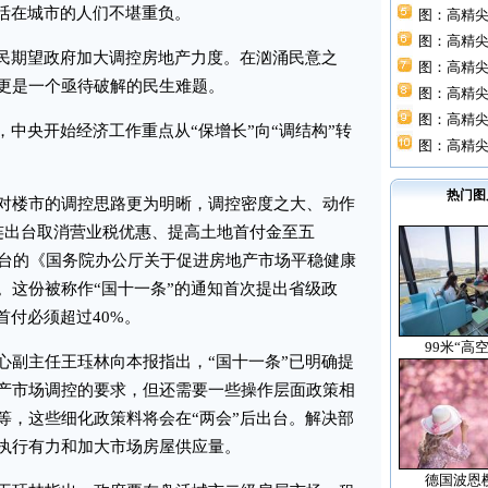
生活在城市的人们不堪重负。
图：高精尖
图：高精尖
民期望政府加大调控房地产力度。在汹涌民意之
图：高精尖
更是一个亟待破解的民生难题。
图：高精尖
图：高精尖
中央开始经济工作重点从“保增长”向“调结构”转
图：高精尖
热门图
楼市的调控思路更为明晰，调控密度之大、动作
连出台取消营业税优惠、提高土地首付金至五
日出台的《国务院办公厅关于促进房地产市场平稳健康
。这份被称作“国十一条”的通知首次提出省级政
首付必须超过40%。
99米“高
副主任王珏林向本报指出，“国十一条”已明确提
产市场调控的要求，但还需要一些操作层面政策相
等，这些细化政策料将会在“两会”后出台。解决部
执行有力和加大市场房屋供应量。
德国波恩