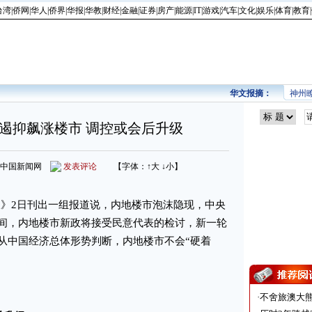
台湾
|
侨网
|
华人
|
侨界
|
华报
|
华教
|
财经
|
金融
|
证券
|
房产
|
能源
|
IT
|
游戏
|
汽车
|
文化
|
娱乐
|
体育
|
教育
|
华文报摘：
神州
遏抑飙涨楼市 调控或会后升级
来源：中国新闻网
发表评论
【字体：
↑大
↓小
】
》2日刊出一组报道说，内地楼市泡沫隐现，中央
间，内地楼市新政将接受民意代表的检讨，新一轮
从中国经济总体形势判断，内地楼市不会“硬着
·
不舍旅澳大