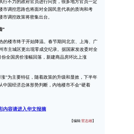
策执行不力的政府官员进行问责，很多地方官员一定
的楼市调控思路也将面对全国民意代表的质询和考
轮楼市调控政策将密集出台。
陆”
的楼市终于开始降温。春节期间北京、上海、广
州市主城区更出现零成交纪录。据国家发改委对全
1月份全国房价涨幅回落，新建商品房环比上涨
涨”为主要特征，随着政策的升级和显效，下半年
，从中国经济总体形势判断，内地楼市不会“硬着
彩内容请进入华文报摘
【编辑:
官志雄
】