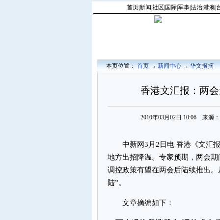
首页
|
新闻
|
社区
|
国际
|
军事
|
法治
|
港澳
|
本页位置：
首页
→
新闻中心
→
华文报摘
香港文汇报：两会
2010年03月02日 10:06 
中新网3月2日电 香港《文汇报
地方出招降温。专家预期，两会期
调控政策有望在两会后陆续推出。
陆”。
文章摘编如下：