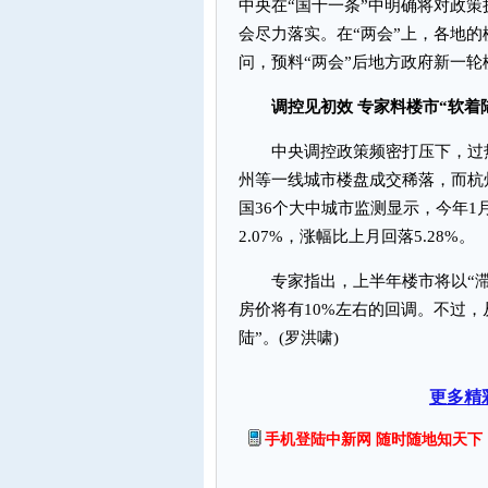
中央在“国十一条”中明确将对政
会尽力落实。在“两会”上，各地
问，预料“两会”后地方政府新一
调控见初效 专家料楼市“软着
中央调控政策频密打压下，过热
州等一线城市楼盘成交稀落，而杭
国36个大中城市监测显示，今年
2.07%，涨幅比上月回落5.28%。
专家指出，上半年楼市将以“滞
房价将有10%左右的回调。不过
陆”。(罗洪啸)
更多精
手机登陆中新网 随时随地知天下