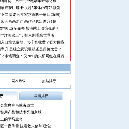
33国 荷兰男子完成电动车环球之旅
家捕获巨蟒 长度超5米体内有73颗蛋
下二胎 老公江宏杰喜晒一家四口(图)
因会画画走红 画作已售出逾231幅
收司机驾车而去 加油站上演惊魂瞬间
的“洋美猴王”：把京剧唱给世界听
园入口垃圾遍地、停车乱收费？官方回应
率升 是独立意识崛起还是房价太贵？
？市场调查：仅20%的头部网红在赚钱
网友热议
热贴排行
行
表情排行
委会主席萨马兰奇逝世
尖警用产品和技术亮相京城
会上的萨马兰奇
区一夜风雪 抗震救灾倍加艰难(...