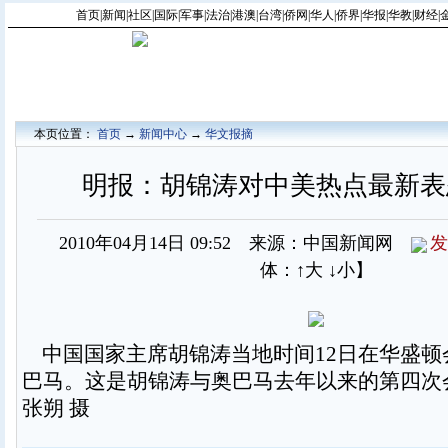
首页
|
新闻
|
社区
|
国际
|
军事
|
法治
|
港澳
|
台湾
|
侨网
|
华人
|
侨界
|
华报
|
华教
|
财经
|
本页位置：
首页
→
新闻中心
→
华文报摘
明报：胡锦涛对中美热点最新表
2010年04月14日 09:52 来源：中国新闻网
发
体：
↑大
↓小
】
中国国家主席胡锦涛当地时间12日在华盛顿
巴马。这是胡锦涛与奥巴马去年以来的第四次
张朔 摄