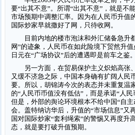
要“出其不意”。所谓“出其不意”，就是不
市场预期中调整汇率。因为在人民币升值
国际炒家早就撒好了网，只待收网。
目前内地的楼市泡沫和外汇储备急升都
网”的迹象，人民币在如此险境下贸然升值
日元在“广场协议”后的遭遇即是前车之鉴
另一方面，在贸易保护主义炽焰高张、
又缓不济急之际，中国本身确有扩阔人民
要。所以，胡锦涛今次的表态并未重复温家
的“人民币币值没有低估”，而是承诺“人民
但是，外部的舆论环境根本不给中国“自主
会。盖特纳访华后，升值的“市场信息”又
国对国际炒家“套利绳索”的警惕又再度升
态，就是要打破升值预期。