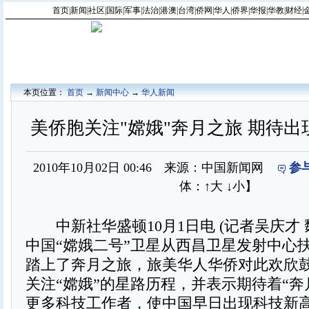
首页
|
新闻
|
社区
|
国际
|
军事
|
法治
|
港澳
|
台湾
|
侨网
|
华人
|
侨界
|
华报
|
华教
|
财经
|
本页位置：
首页
→
新闻中心
→
华人新闻
美侨胞关注"嫦娥"奔月之旅 期待出
2010年10月02日 00:46 来源：中国新闻网
参
体：
↑大
↓小
】
中新社华盛顿10月1日电 (记者吴庆才 魏
中国“嫦娥二号”卫星从西昌卫星发射中心
踏上了奔月之旅，旅美华人华侨对此欢欣
关注“嫦娥”的星路历程，并表示期待着“奔
更多科技工作者，使中国早日出现科技新