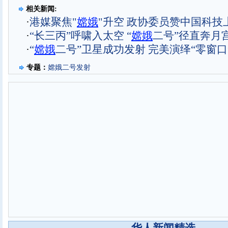
相关新闻:
·
港媒聚焦"
嫦娥
"升空 政协委员赞中国科技
·
“长三丙”呼啸入太空 “
嫦娥
二号”径直奔月
·
“
嫦娥
二号”卫星成功发射 完美演绎“零窗口
专题：
嫦娥二号发射