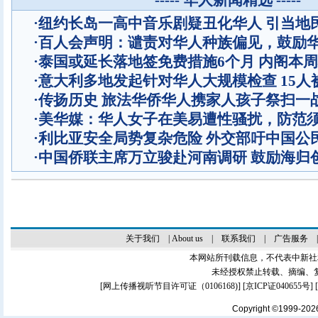
----- 华人新闻精选 -----
·
纽约长岛一高中音乐剧疑丑化华人 引当地
·
百人会声明：谴责对华人种族偏见，鼓励
·
泰国或延长落地签免费措施6个月 内阁本
·
意大利多地发起针对华人大规模检查 15人
·
传扬历史 旅法华侨华人携家人孩子祭扫一
·
美华媒：华人女子在美易遭性骚扰，防范
·
利比亚安全局势复杂危险 外交部吁中国公
·
中国侨联主席万立骏赴河南调研 鼓励海归
关于我们
|
About us
|
联系我们
|
广告服务
本网站所刊载信息，不代表中新社
未经授权禁止转载、摘编、
[
网上传播视听节目许可证（0106168)
] [
京ICP证040655号
]
Copyright ©1999-20