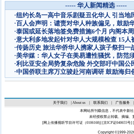
----- 华人新闻精选 -----
·
纽约长岛一高中音乐剧疑丑化华人 引当地
·
百人会声明：谴责对华人种族偏见，鼓励
·
泰国或延长落地签免费措施6个月 内阁本
·
意大利多地发起针对华人大规模检查 15人
·
传扬历史 旅法华侨华人携家人孩子祭扫一
·
美华媒：华人女子在美易遭性骚扰，防范
·
利比亚安全局势复杂危险 外交部吁中国公
·
中国侨联主席万立骏赴河南调研 鼓励海归
关于我们
|
About us
|
联系我们
|
广告服务
本网站所刊载信息，不代表中新社
未经授权禁止转载、摘编、
[
网上传播视听节目许可证（0106168)
] [
京ICP证040655号
]
Copyright ©1999-20