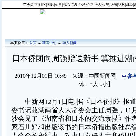
首页
|
新闻
|
社区
|
国际
|
军事
|
法治
|
港澳
|
台湾
|
侨网
|
华人
|
侨界
|
华报
|
华教
|
财经
|
本页位置：
首页
→
新闻中心
→
华人新闻
日本侨团向周强赠送新书 冀推进湖
2010年12月01日 10:49 来源：中国新闻网
参
体：
↑大
↓小
】
中新网12月1日电 据《日本侨报》报
委书记兼湖南省人大常委会主任周强，11月
沙会见了《湖南省和日本的交流素描》作
家石川好和出版该书的日本侨报出版社总
人会会长段跃中，对中日友好人士和侨团