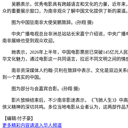
吴鹏表示，优秀电影具有跨越语言和文化的力量，近年来，
众的重要展示窗口，为南非观众了解中国文化提供了新的渠道
图为中国驻南非大使吴鹏致辞。(孙翔 摄)
中央广播电视总台非洲总站站长宋嘉宁介绍说，中央广播电视
南非展映也受到观众欢迎。
她表示，2026年上半年，中国电影票房已突破145亿元人
华文化魅力，通过电影这一共同语言，拉近不同文明之间的情
南非资深媒体人约翰·贝利在致辞中表示，文化是双边关系的
到一个真实的中国。
图为部分与会嘉宾合影。(孙翔 摄)
影片放映结束后，不少南非影迷表示，《飞驰人生3》中高原
侠义精神的深切共鸣。多位当地电影从业者认为，这两部作品为
【编辑:付子豪】
更多精彩内容请进入华人频道