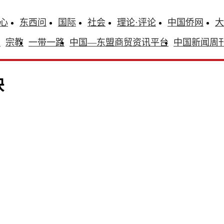
心
东西问
国际
社会
理论·评论
中国侨网
大
识
宗教
一带一路
中国—东盟商贸资讯平台
中国新闻周
映