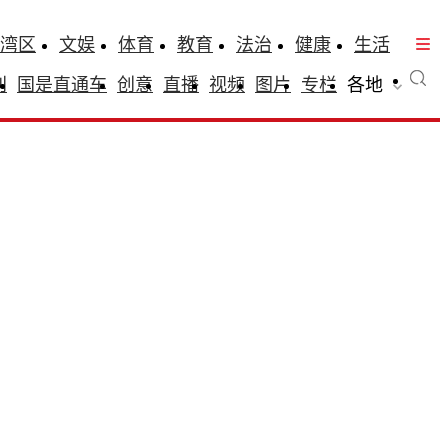
湾区
文娱
体育
教育
法治
健康
生活
刊
国是直通车
创意
直播
视频
图片
专栏
各地