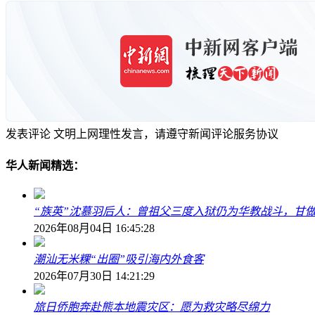
发表评论
文明上网理性发言，请遵守新闻评论服务协议
华人新闻精选：
“族英”沈慕羽后人：曾祖父三度入狱仍为华教战斗，甘做
2026年08月04日 16:45:28
潮汕无米粿“出圈”吸引海内外食客
2026年07月30日 14:21:29
旅日侨胞奔赴熊本地震灾区：愿为救灾略尽绵力