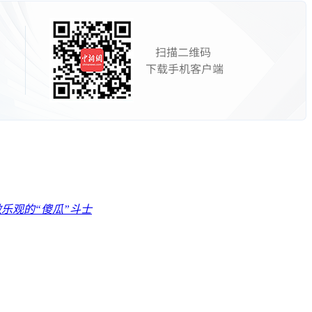
乐观的“傻瓜”斗士