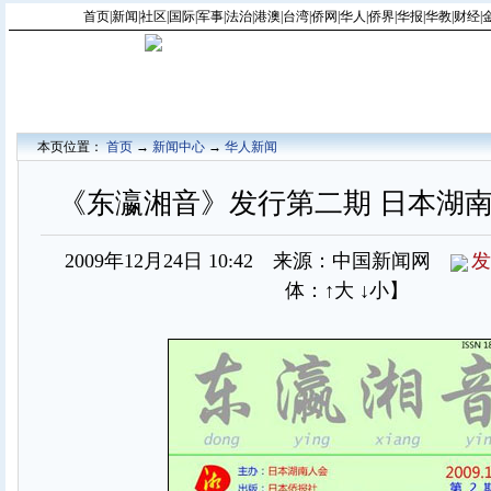
首页
|
新闻
|
社区
|
国际
|
军事
|
法治
|
港澳
|
台湾
|
侨网
|
华人
|
侨界
|
华报
|
华教
|
财经
|
本页位置：
首页
→
新闻中心
→
华人新闻
《东瀛湘音》发行第二期 日本湖
2009年12月24日 10:42 来源：中国新闻网
发
体：
↑大
↓小
】