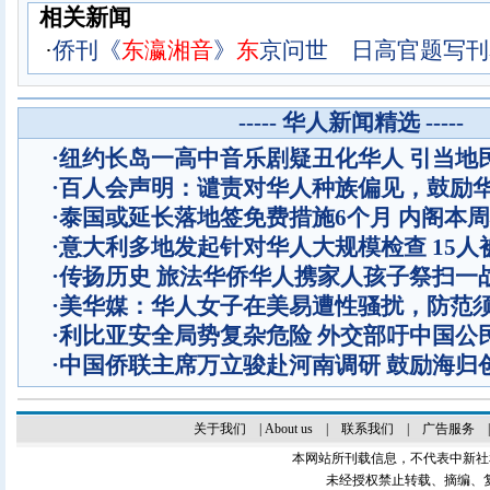
相关新闻
·
侨刊《
东
瀛
湘
音
》
东
京问世 日高官题写刊名
----- 华人新闻精选 -----
·
纽约长岛一高中音乐剧疑丑化华人 引当地
·
百人会声明：谴责对华人种族偏见，鼓励
·
泰国或延长落地签免费措施6个月 内阁本
·
意大利多地发起针对华人大规模检查 15人
·
传扬历史 旅法华侨华人携家人孩子祭扫一
·
美华媒：华人女子在美易遭性骚扰，防范
·
利比亚安全局势复杂危险 外交部吁中国公
·
中国侨联主席万立骏赴河南调研 鼓励海归
关于我们
|
About us
|
联系我们
|
广告服务
本网站所刊载信息，不代表中新社
未经授权禁止转载、摘编、