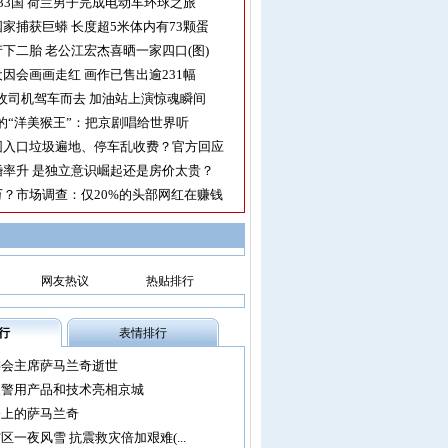
33国 荷兰男子完成电动车环球之旅
家捕获巨蟒 长度超5米体内有73颗蛋
下二胎 老公江宏杰喜晒一家四口(图)
因会画画走红 画作已售出逾231幅
收司机驾车而去 加油站上演惊魂瞬间
的“洋美猴王”：把京剧唱给世界听
园入口垃圾遍地、停车乱收费？官方回应
率升 是独立意识崛起还是房价太贵？
？市场调查：仅20%的头部网红在赚钱
网友热议
热贴排行
行
表情排行
委会主席萨马兰奇逝世
尖警用产品和技术亮相京城
会上的萨马兰奇
区一夜风雪 抗震救灾倍加艰难(...