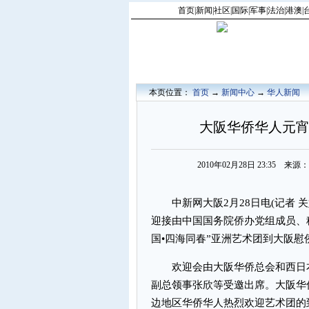
首页
|
新闻
|
社区
|
国际
|
军事
|
法治
|
港澳
|
本页位置：
首页
→
新闻中心
→
华人新闻
大阪华侨华人元宵
2010年02月28日 23:35 
中新网大阪2月28日电(记者 关
迎接由中国国务院侨办党组成员、秘
国•四海同春”亚洲艺术团到大阪慰
欢迎会由大阪华侨总会和西日本
副总领事张欣等受邀出席。大阪华
边地区华侨华人热烈欢迎艺术团的