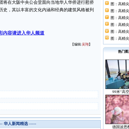
团将在大阪中央公会堂面向当地华人华侨进行慰侨
图：高精尖
历史，其以丰富的文化内涵和经典的建筑风格被列
图：高精尖
图：高精尖
图：高精尖
图：高精尖
彩内容请进入华人频道
图：高精尖
【编辑:
吴翔
】
热门图
99米“高
--- 华人新闻精选 -----
德国波恩