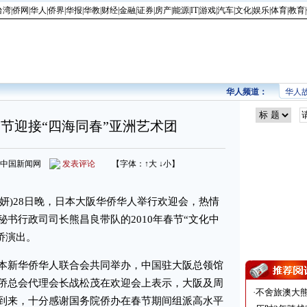
台湾
|
侨网
|
华人
|
侨界
|
华报
|
华教
|
财经
|
金融
|
证券
|
房产
|
能源
|
IT
|
游戏
|
汽车
|
文化
|
娱乐
|
体育
|
教育
|
华人频道：
华人
节迎接“四海同春”亚洲艺术团
来源：中国新闻网
发表评论
【字体：
↑大
↓小
】
妍)28日晚，日本大阪华侨华人举行欢迎会，热情
书行政司司长熊昌良带队的2010年春节“文化中
侨演出。
新华侨华人联合会共同举办，中国驻大阪总领馆
侨总会代理会长战松茂在欢迎会上表示，大阪及周
·
不舍旅澳大
到来，十分感谢国务院侨办在春节期间组派高水平