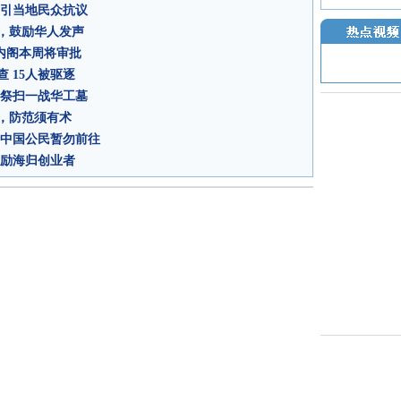
 引当地民众抗议
，鼓励华人发声
内阁本周将审批
 15人被驱逐
子祭扫一战华工墓
，防范须有术
吁中国公民暂勿前往
鼓励海归创业者