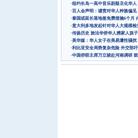
·
纽约长岛一高中音乐剧疑丑化华人
·
百人会声明：谴责对华人种族偏见
·
泰国或延长落地签免费措施6个月 
·
意大利多地发起针对华人大规模检查
·
传扬历史 旅法华侨华人携家人孩
·
美华媒：华人女子在美易遭性骚扰
·
利比亚安全局势复杂危险 外交部
·
中国侨联主席万立骏赴河南调研 