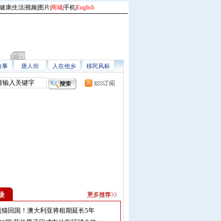
健康
|
生活
|
视频
|
图片
|
商城
|
手机
|
English
故事
唐人街
人在他乡
移民风标
熊猫回国！澳大利亚将租期延长5年