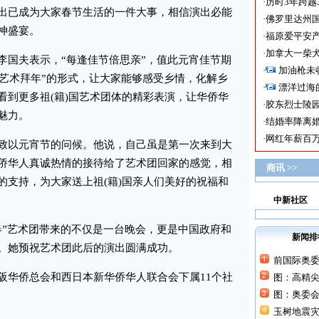
·
历时3年跨越
出已成为大家春节生活的一件大事，相信演出必能
·
佛罗里达州国
神盛宴。
·
福原爱平安产
·
加拿大一柴犬
国夫表示，“每逢佳节倍思亲”，值此元宵佳节期
·
加油枪未
“艺术拜年”的形式，让大家能够感受乡情，化解乡
·
漂洋过海
看到更多祖(籍)国艺术团体的精彩表演，让华侨华
·
胶东烈士陵
魅力。
·
结婚率降离婚
·
网红年薪百万
以元宵节的问候。他说，自己虽是第一次来到大
侨华人真诚热情的接待给了艺术团回家的感觉，相
商讯 >>
的支持，为大家送上祖(籍)国亲人们美好的祝福和
中新社区
”艺术团带来的不仅是一台晚会，更是中国政府和
新闻排
。她预祝艺术团此后的演出圆满成功。
前国际奥
华侨总会和西日本新华侨华人联合会下属11个社
图：高精
图：奥委
玉树地震灾