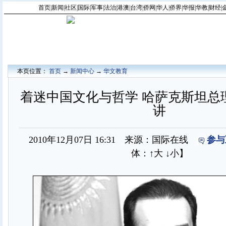
首页
|
新闻
|
社区
|
国际
|
军事
|
法治
|
港澳
|
台湾
|
侨网
|
华人
|
侨界
|
华报
|
华教
|
财经
|
本页位置：
首页
→
新闻中心
→
华文教育
着迷中国文化与哲学 哈萨克斯坦总
讲
2010年12月07日 16:31 来源：国际在线
参与
体：
↑大
↓小
】