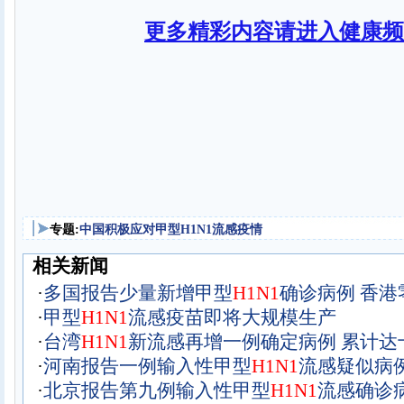
更多精彩内容请进入健康频
专题:
中国积极应对甲型H1N1流感疫情
相关新闻
·
多国报告少量新增甲型
H
1
N
1
确诊病例 香港
·
甲型
H
1
N
1
流感疫苗即将大规模生产
·
台湾
H
1
N
1
新流感再增一例确定病例 累计达
·
河南报告一例输入性甲型
H
1
N
1
流感疑似病
·
北京报告第九例输入性甲型
H
1
N
1
流感确诊