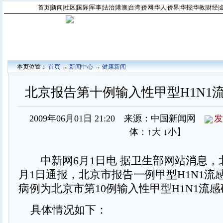
首页
|
新闻
|
社区
|
国际
|
军事
|
法治
|
港澳
|
台湾
|
侨网
|
华人
|
侨界
|
华报
|
华教
|
财经
|
本页位置：
首页
→
新闻中心
→
健康新闻
北京报告第十例输入性甲型H1N1
2009年06月01日 21:20 来源：中国新闻网
发
体：
↑大
↓小
】
中新网6月1日电 据卫生部网站消息，
月1日通报，北京市报告一例甲型H1N1流
病例为北京市第10例输入性甲型H1N1流
具体情况如下：