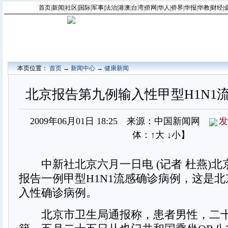
首页
|
新闻
|
社区
|
国际
|
军事
|
法治
|
港澳
|
台湾
|
侨网
|
华人
|
侨界
|
华报
|
华教
|
财经
|
本页位置：
首页
→
新闻中心
→
健康新闻
北京报告第九例输入性甲型H1N1
2009年06月01日 18:25 来源：中国新闻网
发
体：
↑大
↓小
】
中新社北京六月一日电 (记者 杜燕)北
报告一例甲型H1N1流感确诊病例，这是
入性确诊病例。
北京市卫生局通报称，患者男性，二十