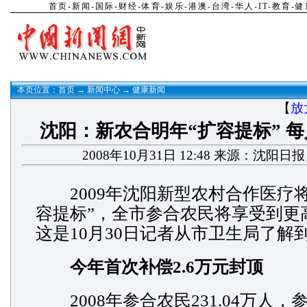
首页
-
新闻
-
国际
-
财经
-
体育
-
娱乐
-
港澳
-
台湾
-
华人
-
IT
-
教育
-
健
本页位置：
首页
→
新闻中心
→
健康新闻
【
放
沈阳：新农合明年“扩容提标” 每
2008年10月31日 12:48 来源：沈阳日
2009年沈阳新型农村合作医疗将
容提标”，全市参合农民将享受到更
这是10月30日记者从市卫生局了解
今年首次补偿2.6万元封顶
2008年参合农民231.04万人，