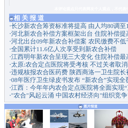
本评论观点只代表网友个人观点，不代表中
相 关 报 道
·
长沙新农合筹资标准将提高 由人均80调至1
·
河北新农合补偿方案框架出台 住院补偿提
·
河北出台09年新农合补偿案 农民缴费不低
·
全国累计11.6亿人次享受到新农合补偿
·
江西明年新农合呈现三大变化 住院补偿最
·
太原:农合定点医院将受考核 不过关者取
·
违规核报农合医药费 陕西商洛一卫生院长
·
08年医疗卫生绿皮书发布 “新农合”实现全
·
江西：今年年内农合定点医院将全面实现“
·
"农合"风起云涌 中国农村经济向"组织竞争
图片报道