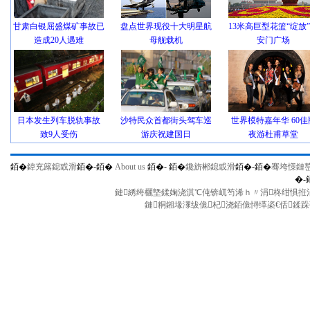
甘肃白银屈盛煤矿事故已
盘点世界现役十大明星航
13米高巨型花篮“绽放
造成20人遇难
母舰载机
安门广场
日本发生列车脱轨事故
沙特民众首都街头驾车巡
世界模特嘉年华 60佳
致9人受伤
游庆祝建国日
夜游杜甫草堂
銆�
鍏充簬鎴戜滑
銆�-
銆�
About us
銆�-
銆�
鑱旂郴鎴戜滑
銆�-
銆�
骞垮憡鏈
�-
鏈綉绔欐墍鍒婅浇淇℃伅锛屼笉浠ｈ〃涓柊绀惧拰涓
鏈粡鎺堟潈绂佹杞浇銆佹憳缂栥€佸