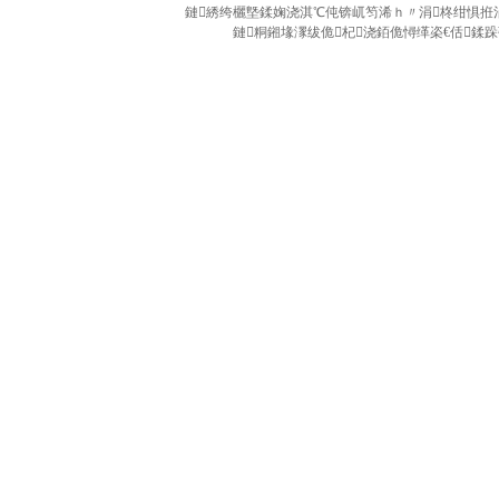
鏈綉绔欐墍鍒婅浇淇℃伅锛屼笉浠ｈ〃涓柊绀惧拰涓
鏈粡鎺堟潈绂佹杞浇銆佹憳缂栥€佸