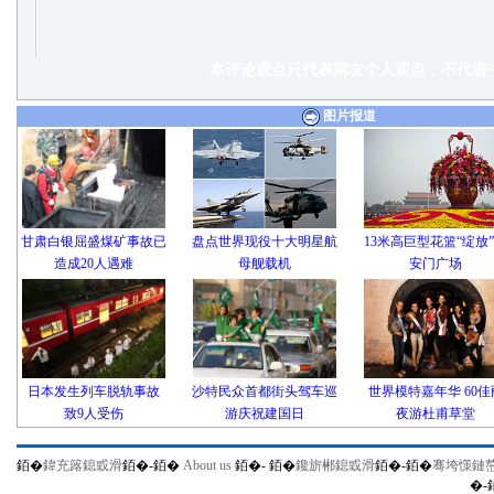
本评论观点只代表网友个人观点，不代表中
图片报道
甘肃白银屈盛煤矿事故已
盘点世界现役十大明星航
13米高巨型花篮“绽放
造成20人遇难
母舰载机
安门广场
日本发生列车脱轨事故
沙特民众首都街头驾车巡
世界模特嘉年华 60佳
致9人受伤
游庆祝建国日
夜游杜甫草堂
銆�
鍏充簬鎴戜滑
銆�-
銆�
About us
銆�-
銆�
鑱旂郴鎴戜滑
銆�-
銆�
骞垮憡鏈
�-