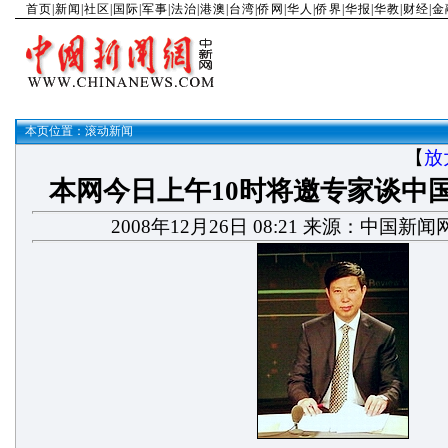
首页
|
新闻
|
社区
|
国际
|
军事
|
法治
|
港澳
|
台湾
|
侨网
|
华人
|
侨界
|
华报
|
华教
|
财经
|
金
本页位置：
滚动新闻
【
放
本网今日上午10时将邀专家谈中
2008年12月26日 08:21 来源：中国新闻